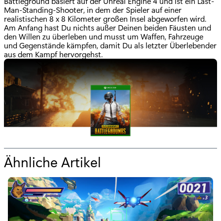
Battleground basiert auf der Unreal Engine 4 und ist ein Last-
Man-Standing-Shooter, in dem der Spieler auf einer
realistischen 8 x 8 Kilometer großen Insel abgeworfen wird.
Am Anfang hast Du nichts außer Deinen beiden Fäusten und
den Willen zu überleben und musst um Waffen, Fahrzeuge
und Gegenstände kämpfen, damit Du als letzter Überlebender
aus dem Kampf hervorgehst.
Ähnliche Artikel
f
ü
r
"