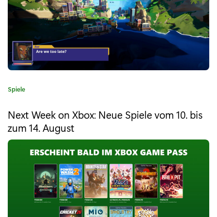
E
3
2
0
1
K
Spiele
7
a
t
:
Next Week on Xbox: Neue Spiele vom 10. bis
e
zum 14. August
P
g
o
l
r
i
a
e
y
:
e