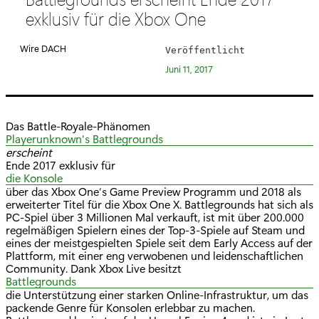
e
exklusiv für die Xbox One
g
o
Wire DACH
Veröffentlicht
r
Juni 11, 2017
i
e
:
Das Battle-Royale-Phänomen
Playerunknown's Battlegrounds
erscheint
Ende 2017 exklusiv für
die Konsole
über das Xbox One‘s Game Preview Programm und 2018 als
erweiterter Titel für die Xbox One X. Battlegrounds hat sich als
PC-Spiel über 3 Millionen Mal verkauft, ist mit über 200.000
regelmäßigen Spielern eines der Top-3-Spiele auf Steam und
eines der meistgespielten Spiele seit dem Early Access auf der
Plattform, mit einer eng verwobenen und leidenschaftlichen
Community. Dank Xbox Live besitzt
Battlegrounds
die Unterstützung einer starken Online-Infrastruktur, um das
packende Genre für Konsolen erlebbar zu machen.