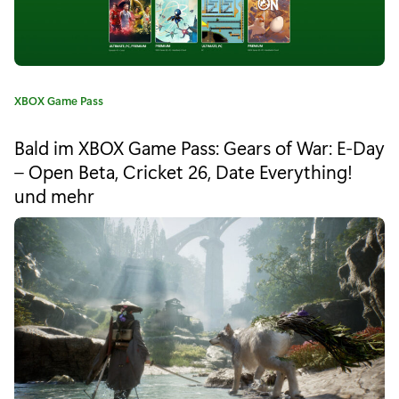
r
u
n
k
K
XBOX Game Pass
a
n
t
Bald im XBOX Game Pass: Gears of War: E-Day
e
o
– Open Beta, Cricket 26, Date Everything!
g
w
und mehr
o
r
n
i
e
’
:
s
B
a
t