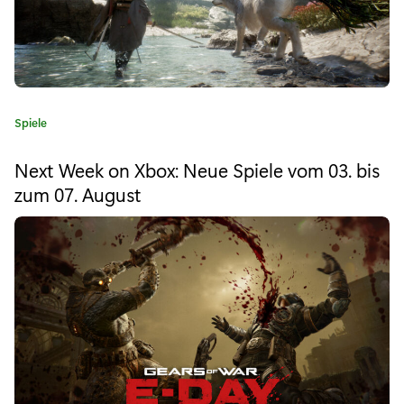
e
–
O
M
K
Spiele
G
a
E
t
Next Week on Xbox: Neue Spiele vom 03. bis
e
d
zum 07. August
g
o
i
r
t
i
e
i
:
o
n
: