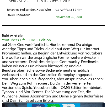
e
g
Johannes Hollaender, Xbox Wire
Veröffentlicht
o
DACH Redakteur
November 30, 2018
r
i
e
Bald wird die
:
Youtubers Life – OMG Edition
auf Xbox One veröffentlicht. Hier bekommst Du einige
wichtige Tipps und Tricks, die dir auf dem Weg zur Internet-
Prominenz helfen. Zu Beginn der Entwicklung von Youtubers
Life wollten wir die ursprüngliche Formel weiterentwickeln
und verbessern. Dank des riesigen Community-Feedbacks
haben wir neue Funktionen hinzugefügt und die
Benutzeroberfläche sowie Bedienelemente erheblich
verbessert und an das Controller-Gameplay angepasst.
YouTuber leben ein aufregendes, aber anspruchsvolles Leben:
Dein Weg zum Ruhm ebnest Du Dir in der verfeinerten
Version des Spiels. Youtubers Life – OMG Edition kombiniert
Tycoon- und Sim-Genres. Die Verwaltung der Zeit, die
Wünsche Deiner Abonnenten und Deine eigenen Bedürfnisse
sind Dein Schlüssel zum Erfolg.