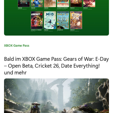
Y
o
u
t
u
K
XBOX Game Pass
b
a
t
e
Bald im XBOX Game Pass: Gears of War: E-Day
e
– Open Beta, Cricket 26, Date Everything!
r
g
und mehr
o
s
r
i
L
e
i
:
f