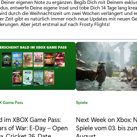
it Deiner eigenen Note zu ergänzen. Begib Dich mit Deinem exklu
us, entwerfe Deine eigene Insel und tobe Dich 14 Tage lang kreat
wird durch die Weihnachtszeit um zwei Wochen verlängert und e
eser Zeit gibt es natürlich immer noch neue Updates mit neuen 
rungen. Aber jetzt erstmal auf nach Frosty Flights!
 Game Pass
K
Spiele
a
t
d im XBOX Game Pass:
Next Week on Xbox: 
e
rs of War: E-Day – Open
Spiele vom 03. bis zu
g
a, Cricket 26, Date
August