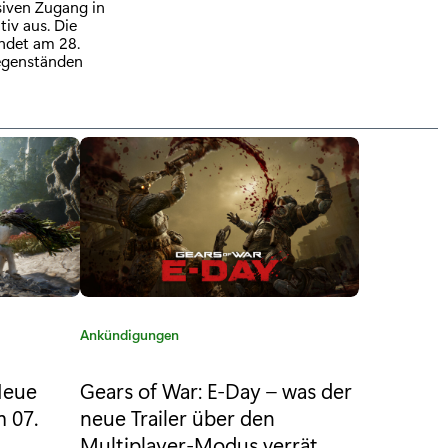
siven Zugang in
iv aus. Die
ndet am 28.
Gegenständen
K
Ankündigungen
a
t
Neue
Gears of War: E-Day – was der
e
m 07.
neue Trailer über den
g
Multiplayer-Modus verrät