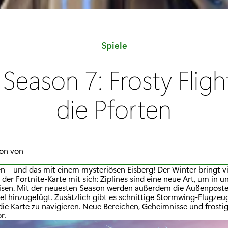
K
Spiele
a
 Season 7: Frosty Fligh
t
e
die Pforten
g
o
r
son von
i
e
 – und das mit einem mysteriösen Eisberg! Der Winter bringt vi
er Fortnite-Karte mit sich: Ziplines sind eine neue Art, um in 
:
isen. Mit der neuesten Season werden außerdem die Außenposte
iel hinzugefügt. Zusätzlich gibt es schnittige Stormwing-Flugze
die Karte zu navigieren. Neue Bereichen, Geheimnisse und frosti
r.