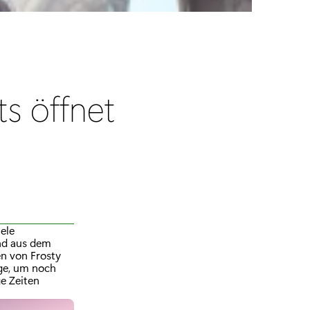
ts öffnet
ele
und aus dem
n von Frosty
uge, um noch
ge Zeiten