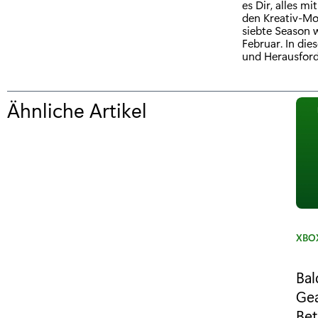
es Dir, alles m
den Kreativ-Mod
siebte Season 
Februar. In di
und Herausforde
Ähnliche Artikel
f
ü
r
"
F
o
K
XBOX
a
r
t
Bal
t
e
Gea
g
n
Bet