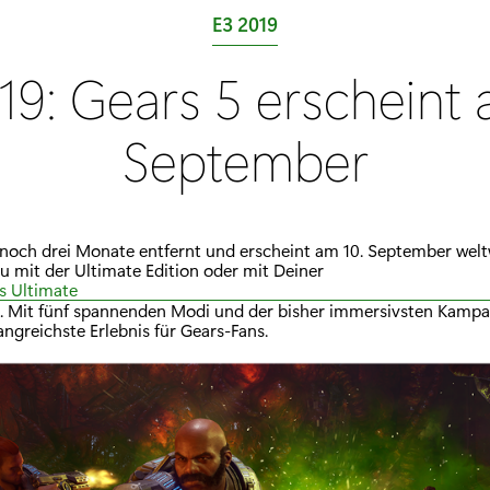
K
E3 2019
a
19: Gears 5 erscheint 
t
e
September
g
o
r
 noch drei Monate entfernt und erscheint am 10. September weltw
i
Du mit der Ultimate Edition oder mit Deiner
e
s Ultimate
t. Mit fünf spannenden Modi und der bisher immersivsten Kampa
:
ngreichste Erlebnis für Gears-Fans.