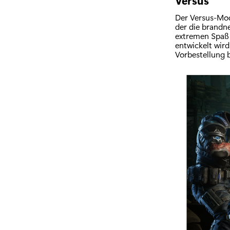
Versus
Der Versus-Modu
der die brandn
extremen Spaß 
entwickelt wir
Vorbestellung b