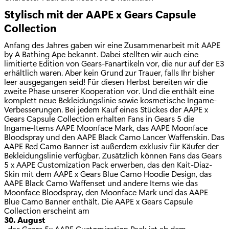
Stylisch mit der AAPE x Gears Capsule
Collection
Anfang des Jahres gaben wir eine Zusammenarbeit mit AAPE
by A Bathing Ape bekannt. Dabei stellten wir auch eine
limitierte Edition von Gears-Fanartikeln vor, die nur auf der E3
erhältlich waren. Aber kein Grund zur Trauer, falls Ihr bisher
leer ausgegangen seid! Für diesen Herbst bereiten wir die
zweite Phase unserer Kooperation vor. Und die enthält eine
komplett neue Bekleidungslinie sowie kosmetische Ingame-
Verbesserungen. Bei jedem Kauf eines Stückes der AAPE x
Gears Capsule Collection erhalten Fans in Gears 5 die
Ingame-Items AAPE Moonface Mark, das AAPE Moonface
Bloodspray und den AAPE Black Camo Lancer Waffenskin. Das
AAPE Red Camo Banner ist außerdem exklusiv für Käufer der
Bekleidungslinie verfügbar. Zusätzlich können Fans das Gears
5 x AAPE Customization Pack erwerben, das den Kait-Diaz-
Skin mit dem AAPE x Gears Blue Camo Hoodie Design, das
AAPE Black Camo Waffenset und andere Items wie das
Moonface Bloodspray, den Moonface Mark und das AAPE
Blue Camo Banner enthält. Die AAPE x Gears Capsule
Collection erscheint am
30. August
, das Gears 5x AAPE Customization Pack ist ab dem