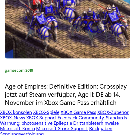
:
H
o
r
d
e
-
K
gamescom 2019
M
a
t
o
Age of Empires: Definitive Edition: Crossplay
e
jetzt auf Steam verfügbar, Age II: DE ab 14.
d
g
November im Xbox Game Pass erhältlich
o
u
r
XBOX konsolen
XBOX-Spiele
XBOX Game Pass
XBOX-Zubehör
i
s
XBOX-News
XBOX Support
Feedback
Community-Standards
e
Warnung: photosensitive Epilepsie
Drittanbieterhinweise
:
,
Microsoft-Konto
Microsoft Store-Support
Rückgaben
Sendungsverfolgung