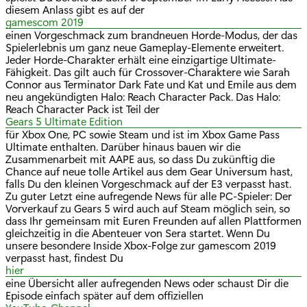
diesem Anlass gibt es auf der
gamescom 2019
einen Vorgeschmack zum brandneuen Horde-Modus, der das
Spielerlebnis um ganz neue Gameplay-Elemente erweitert.
Jeder Horde-Charakter erhält eine einzigartige Ultimate-
Fähigkeit. Das gilt auch für Crossover-Charaktere wie Sarah
Connor aus Terminator Dark Fate und Kat und Emile aus dem
neu angekündigten Halo: Reach Character Pack. Das Halo:
Reach Character Pack ist Teil der
Gears 5 Ultimate Edition
für Xbox One, PC sowie Steam und ist im Xbox Game Pass
Ultimate enthalten. Darüber hinaus bauen wir die
Zusammenarbeit mit AAPE aus, so dass Du zukünftig die
Chance auf neue tolle Artikel aus dem Gear Universum hast,
falls Du den kleinen Vorgeschmack auf der E3 verpasst hast.
Zu guter Letzt eine aufregende News für alle PC-Spieler: Der
Vorverkauf zu Gears 5 wird auch auf Steam möglich sein, so
dass Ihr gemeinsam mit Euren Freunden auf allen Plattformen
gleichzeitig in die Abenteuer von Sera startet. Wenn Du
unsere besondere Inside Xbox-Folge zur gamescom 2019
verpasst hast, findest Du
hier
eine Übersicht aller aufregenden News oder schaust Dir die
Episode einfach später auf dem offiziellen