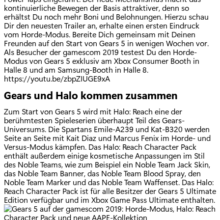
kontinuierliche Bewegen der Basis attraktiver, denn so
erhältst Du noch mehr Boni und Belohnungen. Hierzu schau
Dir den neuesten Trailer an, erhalte einen ersten Eindruck
vom Horde-Modus. Bereite Dich gemeinsam mit Deinen
Freunden auf den Start von Gears 5 in wenigen Wochen vor.
Als Besucher der gamescom 2019 testest Du den Horde-
Modus von Gears 5 exklusiv am Xbox Consumer Booth in
Halle 8 und am Samsung-Booth in Halle 8.
https://youtu.be/zbpZIUGE9xA
Gears und Halo kommen zusammen
Zum Start von Gears 5 wird mit Halo: Reach eine der
berühmtesten Spieleserien überhaupt Teil des Gears-
Universums. Die Spartans Emile-A239 und Kat-B320 werden
Seite an Seite mit Kait Diaz und Marcus Fenix im Horde- und
Versus-Modus kämpfen. Das Halo: Reach Character Pack
enthält außerdem einige kosmetische Anpassungen im Stil
des Noble Teams, wie zum Beispiel ein Noble Team Jack Skin,
das Noble Team Banner, das Noble Team Blood Spray, den
Noble Team Marker und das Noble Team Waffenset. Das Halo:
Reach Character Pack ist für alle Besitzer der Gears 5 Ultimate
Edition verfügbar und im Xbox Game Pass Ultimate enthalten.