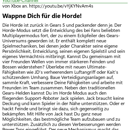
YouTube-Channel
von Xbox an. https://youtu.be/vYjKYNvAm4s
Wappne Dich für die Horde!
Die Horde ist zurück in Gears 5 und packender denn je. Der
Horde-Modus setzt die Entwicklung des bei Fans beliebten
Multiplayermodus fort, der zu einem Eckpfeiler des Gears-
Universums geworden ist. Er enthält komplett neue
Spielmechaniken, bei denen jeder Charakter seine eigene
Persönlichkeit, Entwicklung, seinen eigenen Spielstil und sein
eigenes Vermächtnis mitbringt. Kannst Du gemeinsam mit
vier Freunden Wellen von immer stärkeren Feinden und
Bossen widerstehen? Überlebe mit neuen Ultimate-
Fähigkeiten wie JD‘s verheerendem Luftangriff oder Kait‘s
schützendem Umhang. Baue Verteidigungsanlagen auf,
sammle Kraft, verbessere Deine Fähigkeiten und arbeite mit
Freunden im Team zusammen. Neben den traditionellen
Gears-Helden kannst Du im Horde Modus auch den
fliegenden Support-Roboter Jack spielen. Jack braucht keine
Deckung und kann Spieler in der Nähe unterstützen. Oder er
hackt Feinde und bringt sie dazu, sich gegenseitig zu
bekämpfen. Mit Hilfe von Jack hast Du ganz neue
Möglichkeiten, das bestmögliche Team aufzubauen und zu
unterstützen. Zusätzlich zu diesen Verbesserungen werden
Power Taps eingeführt. Der neue Mechanismus macht das