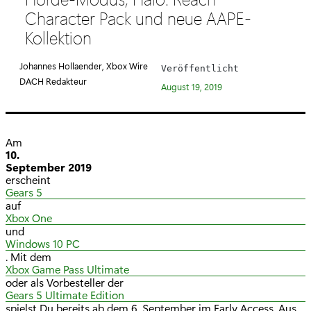
e
Character Pack und neue AAPE-
g
Kollektion
o
r
Johannes Hollaender, Xbox Wire
Veröffentlicht
i
DACH Redakteur
August 19, 2019
e
:
Am
10.
September 2019
erscheint
Gears 5
auf
Xbox One
und
Windows 10 PC
. Mit dem
Xbox Game Pass Ultimate
oder als Vorbesteller der
Gears 5 Ultimate Edition
spielst Du bereits ab dem 6. September im Early Access. Aus