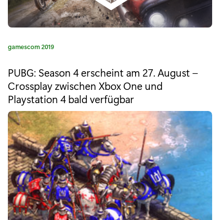
g
a
m
K
gamescom 2019
e
a
t
PUBG: Season 4 erscheint am 27. August –
s
e
Crossplay zwischen Xbox One und
g
c
Playstation 4 bald verfügbar
o
r
o
i
m
e
:
2
0
1
9