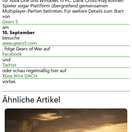
für Xbox One und Windows 10 PC. Dank Cross-Play können
Spieler sogar Plattform übergreifend gemeinsamen
Multiplayer-Partien beitreten. Für weitere Details zum Start
von
Gears 5
am
10. September
besuche
www.gears5.com
, folge Gears of War auf
Facebook
und
Twitter
oder schau regelmäßig hier auf
Xbox Wire DACH
vorbei.
Ähnliche Artikel
f
ü
r
"