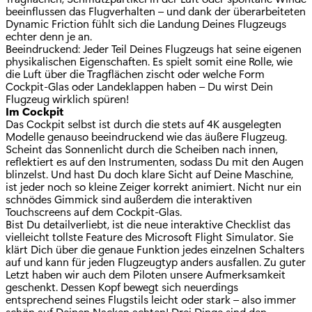
beeinflussen das Flugverhalten – und dank der überarbeiteten
Dynamic Friction fühlt sich die Landung Deines Flugzeugs
echter denn je an.
Beeindruckend: Jeder Teil Deines Flugzeugs hat seine eigenen
physikalischen Eigenschaften. Es spielt somit eine Rolle, wie
die Luft über die Tragflächen zischt oder welche Form
Cockpit-Glas oder Landeklappen haben – Du wirst Dein
Flugzeug wirklich spüren!
Im Cockpit
Das Cockpit selbst ist durch die stets auf 4K ausgelegten
Modelle genauso beeindruckend wie das äußere Flugzeug.
Scheint das Sonnenlicht durch die Scheiben nach innen,
reflektiert es auf den Instrumenten, sodass Du mit den Augen
blinzelst. Und hast Du doch klare Sicht auf Deine Maschine,
ist jeder noch so kleine Zeiger korrekt animiert. Nicht nur ein
schnödes Gimmick sind außerdem die interaktiven
Touchscreens auf dem Cockpit-Glas.
Bist Du detailverliebt, ist die neue interaktive Checklist das
vielleicht tollste Feature des Microsoft Flight Simulator. Sie
klärt Dich über die genaue Funktion jedes einzelnen Schalters
auf und kann für jeden Flugzeugtyp anders ausfallen. Zu guter
Letzt haben wir auch dem Piloten unsere Aufmerksamkeit
geschenkt. Dessen Kopf bewegt sich neuerdings
entsprechend seines Flugstils leicht oder stark – also immer
schön auf Deinen Nacken achten! Drei Dinge sind den