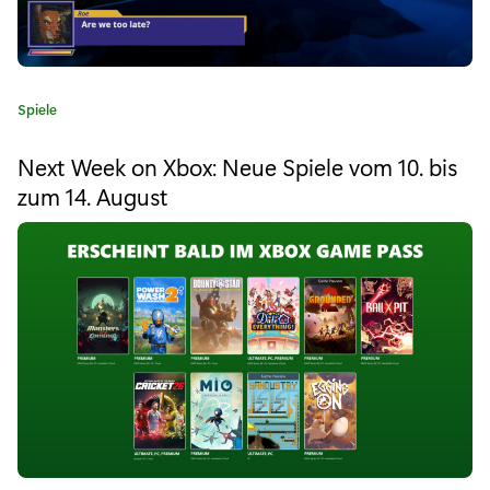
f
l
i
K
Spiele
e
a
t
g
Next Week on Xbox: Neue Spiele vom 10. bis
e
zum 14. August
e
g
o
d
r
i
i
e
e
:
W
e
l
t