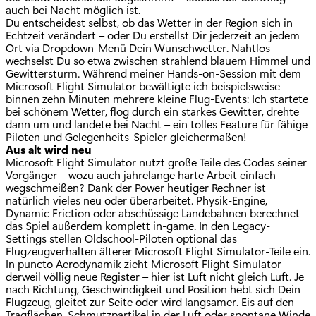
auch bei Nacht möglich ist.
Du entscheidest selbst, ob das Wetter in der Region sich in
Echtzeit verändert – oder Du erstellst Dir jederzeit an jedem
Ort via Dropdown-Menü Dein Wunschwetter. Nahtlos
wechselst Du so etwa zwischen strahlend blauem Himmel und
Gewittersturm. Während meiner Hands-on-Session mit dem
Microsoft Flight Simulator bewältigte ich beispielsweise
binnen zehn Minuten mehrere kleine Flug-Events: Ich startete
bei schönem Wetter, flog durch ein starkes Gewitter, drehte
dann um und landete bei Nacht – ein tolles Feature für fähige
Piloten und Gelegenheits-Spieler gleichermaßen!
Aus alt wird neu
Microsoft Flight Simulator nutzt große Teile des Codes seiner
Vorgänger – wozu auch jahrelange harte Arbeit einfach
wegschmeißen? Dank der Power heutiger Rechner ist
natürlich vieles neu oder überarbeitet. Physik-Engine,
Dynamic Friction oder abschüssige Landebahnen berechnet
das Spiel außerdem komplett in-game. In den Legacy-
Settings stellen Oldschool-Piloten optional das
Flugzeugverhalten älterer Microsoft Flight Simulator-Teile ein.
In puncto Aerodynamik zieht Microsoft Flight Simulator
derweil völlig neue Register – hier ist Luft nicht gleich Luft. Je
nach Richtung, Geschwindigkeit und Position hebt sich Dein
Flugzeug, gleitet zur Seite oder wird langsamer. Eis auf den
Tragflächen, Schmutzpartikel in der Luft oder spontane Winde