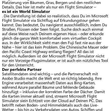
Platzierung von Bäumen, Gras, Bergen und den restlichen
Details. Das hier ist mehr als nur ein Flight Simulator –
es ist ein World Simulator
. Die Darstellung ist dabei so realistisch, dass Du im Microsoft
Flight Simulator via Sichtflug auf Erkundungstour gehen
kannst. Das bedeutet, Du navigierst ausschließlich, indem Du
Straßen, Flüssen oder Seen folgst. Suche doch auch einmal
auf diese Weise nach Deinem eigenen Haus – oder erkunde
gleich die ganze Welt komfortabel vom virtuellen Cockpit
aus. In der Wirklichkeit sieht man den Fuji fast nie aus der
Nähe – hier ist das kein Problem. Die Chinesische Mauer oder
den Pacific Coast Highway entlang fliegen? All das ist
möglich. Außerdem ist der Microsoft Flight Simulator nicht
nur ein Vorzeige-Flugsimulator, er ist auch ein nützliches Tool
für den Unterricht.
Der perfekte Partner
Satellitendaten sind wichtig – und die Partnerschaft mit
Asobo Studio macht die Welt erst so richtig lebendig. Ihre
Engine verarbeitet massenhaft Daten aus Bing-Karten,
während Azure parallel Bäume und fehlende Gebäude
hinzufügt – inklusive der korrekten Farbe der Dächer. Damit
die Karten immer aktuell sind, streamt Microsoft Flight
Simulator siein Echtzeit von der Cloud auf Deinen PC. Das
betrifft neben Boden- und Himmeldetails auch das Live-
Wetter – bis hin zu Verkehrsdaten von Autos, Schiffen und