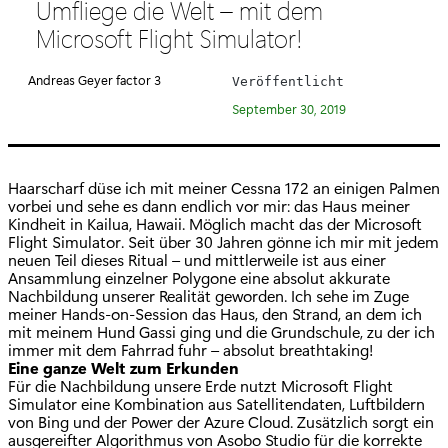
Umfliege die Welt – mit dem
t
Microsoft Flight Simulator!
e
g
Andreas Geyer factor 3
Veröffentlicht
o
September 30, 2019
r
i
e
Haarscharf düse ich mit meiner Cessna 172 an einigen Palmen
:
vorbei und sehe es dann endlich vor mir: das Haus meiner
Kindheit in Kailua, Hawaii. Möglich macht das der Microsoft
Flight Simulator. Seit über 30 Jahren gönne ich mir mit jedem
neuen Teil dieses Ritual – und mittlerweile ist aus einer
Ansammlung einzelner Polygone eine absolut akkurate
Nachbildung unserer Realität geworden. Ich sehe im Zuge
meiner Hands-on-Session das Haus, den Strand, an dem ich
mit meinem Hund Gassi ging und die Grundschule, zu der ich
immer mit dem Fahrrad fuhr – absolut breathtaking!
Eine ganze Welt zum Erkunden
Für die Nachbildung unsere Erde nutzt Microsoft Flight
Simulator eine Kombination aus Satellitendaten, Luftbildern
von Bing und der Power der Azure Cloud. Zusätzlich sorgt ein
ausgereifter Algorithmus von Asobo Studio für die korrekte