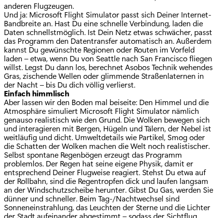
anderen Flugzeugen.
Und ja: Microsoft Flight Simulator passt sich Deiner Internet-
Bandbreite an. Hast Du eine schnelle Verbindung, laden die
Daten schnellstmöglich. Ist Dein Netz etwas schwächer, passt
das Programm den Datentransfer automatisch an. Außerdem
kannst Du gewünschte Regionen oder Routen im Vorfeld
laden – etwa, wenn Du von Seattle nach San Francisco fliegen
willst. Legst Du dann los, berechnet Asobos Technik wehendes
Gras, zischende Wellen oder glimmende Straßenlaternen in
der Nacht – bis Du dich völlig verlierst.
Einfach himmlisch
Aber lassen wir den Boden mal beiseite: Den Himmel und die
Atmosphäre simuliert Microsoft Flight Simulator nämlich
genauso realistisch wie den Grund. Die Wolken bewegen sich
und interagieren mit Bergen, Hügeln und Tälern, der Nebel ist
weitläufig und dicht. Umweltdetails wie Partikel, Smog oder
die Schatten der Wolken machen die Welt noch realistischer.
Selbst spontane Regenbögen erzeugt das Programm
problemlos. Der Regen hat seine eigene Physik, damit er
entsprechend Deiner Flugweise reagiert. Stehst Du etwa auf
der Rollbahn, sind die Regentropfen dick und laufen langsam
an der Windschutzscheibe herunter. Gibst Du Gas, werden Sie
dünner und schneller. Beim Tag-/Nachtwechsel sind
Sonneneinstrahlung, das Leuchten der Sterne und die Lichter
der Stadt aufeinander abgestimmt – sodass der Sichtflug