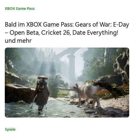
–
K
XBOX Game Pass
a
m
t
Bald im XBOX Game Pass: Gears of War: E-Day
e
i
– Open Beta, Cricket 26, Date Everything!
g
t
und mehr
o
r
d
i
e
e
:
m
M
i
c
r
o
K
Spiele