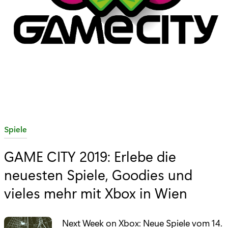
K
Spiele
a
GAME CITY 2019: Erlebe die
t
neuesten Spiele, Goodies und
e
g
vieles mehr mit Xbox in Wien
o
r
Next Week on Xbox: Neue Spiele vom 14.
i