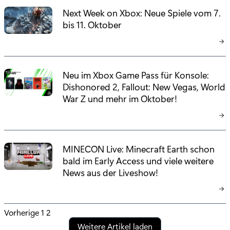
Next Week on Xbox: Neue Spiele vom 7.
bis 11. Oktober
Neu im Xbox Game Pass für Konsole:
Dishonored 2, Fallout: New Vegas, World
War Z und mehr im Oktober!
MINECON Live: Minecraft Earth schon
bald im Early Access und viele weitere
News aus der Liveshow!
P
Vorherige
1
2
Weitere Artikel laden