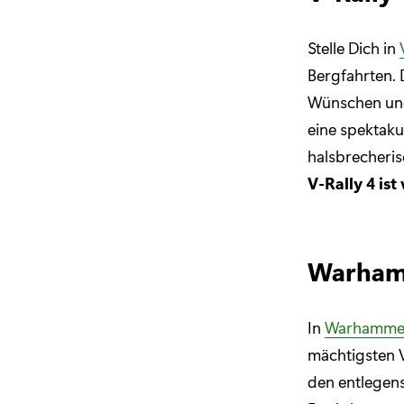
Stelle Dich in
Bergfahrten. 
Wünschen und 
eine spektaku
halsbrecheris
V-Rally 4 ist
Warhamm
In
Warhamm
mächtigsten V
den entlegen