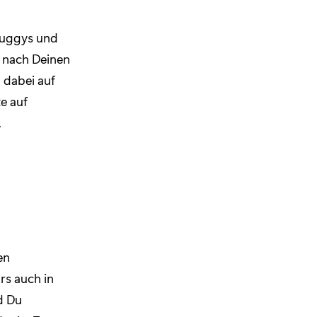
Buggys und
s nach Deinen
 dabei auf
xe auf
.
en
rs auch in
d Du