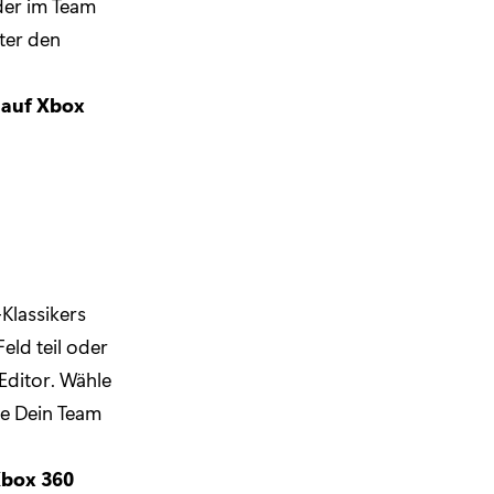
oder im Team
ter den
i auf Xbox
Klassikers
eld teil oder
Editor. Wähle
re Dein Team
Xbox 360