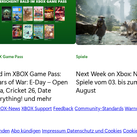
 Game Pass
K
Spiele
a
t
d im XBOX Game Pass:
Next Week on Xbox: 
e
rs of War: E-Day – Open
Spiele vom 03. bis zu
g
a, Cricket 26, Date
August
o
rything! und mehr
r
i
BOX-News
XBOX Support
Feedback
Community-Standards
Warnu
e
:
enden
Abo kündigen
Impressum
Datenschutz und Cookies
Cookie