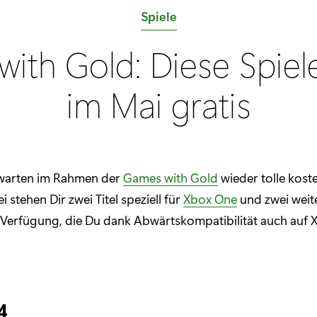
K
Spiele
a
ith Gold: Diese Spiele
t
e
im Mai gratis
g
o
r
i
warten im Rahmen der
Games with Gold
wieder tolle kost
e
i stehen Dir zwei Titel speziell für
Xbox One
und zwei weite
:
 Verfügung, die Du dank Abwärtskompatibilität auch auf
4