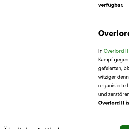
verfügbar.
Overlord
In
Overlord II
Kampf gegen d
gefeierten, b
witziger denn
organisierte L
und zerstörer
Overlord II 