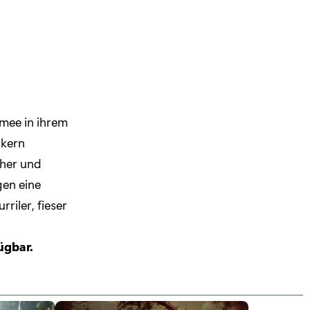
rmee in ihrem
ikern
cher und
gen eine
riler, fieser
ügbar.