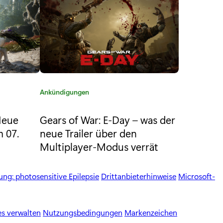
K
Ankündigungen
a
t
Neue
Gears of War: E-Day – was der
e
m 07.
neue Trailer über den
g
Multiplayer-Modus verrät
o
r
i
ng: photosensitive Epilepsie
Drittanbieterhinweise
Microsoft-
e
:
s verwalten
Nutzungsbedingungen
Markenzeichen