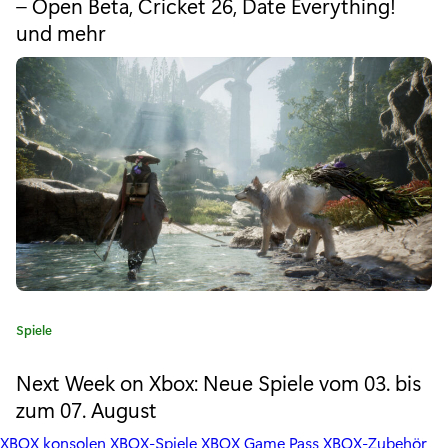
e
– Open Beta, Cricket 26, Date Everything!
g
I
und mehr
o
r
n
i
e
i
:
t
i
a
t
i
v
K
Spiele
e
a
t
Next Week on Xbox: Neue Spiele vom 03. bis
s
e
zum 07. August
g
t
o
XBOX konsolen
XBOX-Spiele
XBOX Game Pass
XBOX-Zubehör