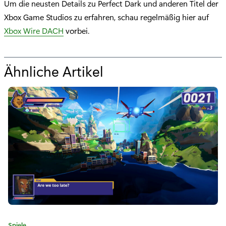
Um die neusten Details zu Perfect Dark und anderen Titel der
Xbox Game Studios zu erfahren, schau regelmäßig hier auf
Xbox Wire DACH
vorbei.
Ähnliche Artikel
f
ü
r
"
G
a
m
e
A
K
Spiele