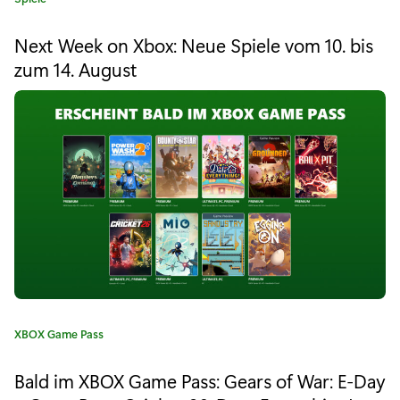
w
a
t
a
Next Week on Xbox: Neue Spiele vom 10. bis
e
zum 14. August
r
g
o
d
r
i
s
e
2
:
0
2
0
:
T
K
XBOX Game Pass
a
h
t
Bald im XBOX Game Pass: Gears of War: E-Day
e