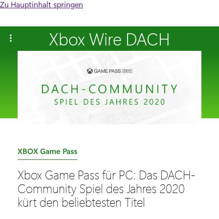
Zu Hauptinhalt springen
Xbox Wire DACH
K
XBOX Game Pass
a
Xbox Game Pass für PC: Das DACH-
t
Community Spiel des Jahres 2020
e
kürt den beliebtesten Titel
g
o