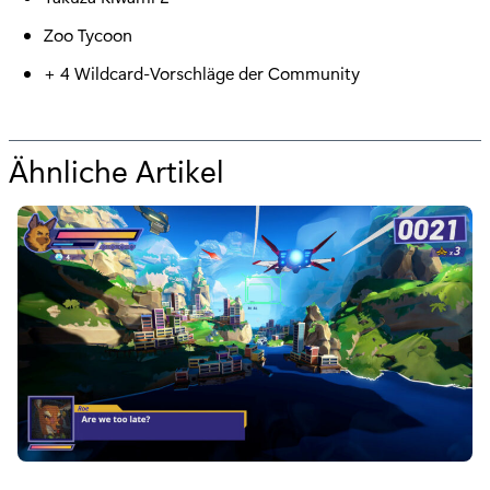
Zoo Tycoon
+ 4 Wildcard-Vorschläge der Community
Ähnliche Artikel
f
ü
r
"
X
b
o
x
G