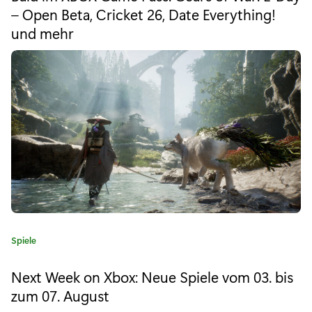
e
:
– Open Beta, Cricket 26, Date Everything!
g
D
und mehr
o
r
a
i
e
s
:
D
A
C
H
-
C
K
Spiele
o
a
t
Next Week on Xbox: Neue Spiele vom 03. bis
m
e
zum 07. August
g
m