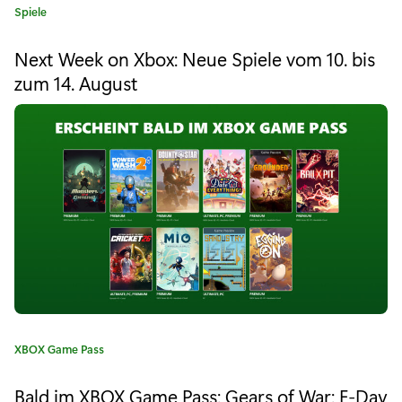
K
Spiele
a
a
t
m
Next Week on Xbox: Neue Spiele vom 10. bis
e
zum 14. August
e
g
o
P
r
i
a
e
s
:
s
f
ü
r
P
K
XBOX Game Pass
a
C
t
Bald im XBOX Game Pass: Gears of War: E-Day