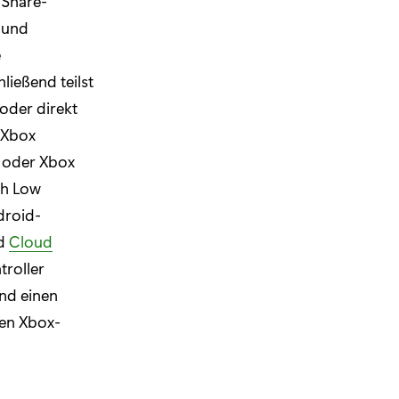
 Share-
 und
e
ießend teilst
oder direkt
 Xbox
S oder Xbox
th Low
droid-
nd
Cloud
troller
nd einen
hen Xbox-