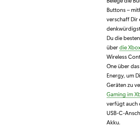
Belege die Bu
Buttons – mit
verschaff Dir
denkwürdigste
Du die beste
über
die Xbox
Wireless Cont
One über das 
Energy, um D
Geräten zu ve
Gaming im Xb
verfügt auch
USB-C-Anschl
Akku.