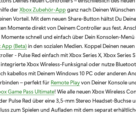
ttons Deines neuen Controllers – einschließlich des neuen
hilfe der
Xbox Zubehör-App
ganz nach Deinen Wünschen
 einen Vorteil. Mit dem neuen Share-Button hältst Du Dein
n Momente direkt von Deinem Controller aus fest. Anschl
n Momente schnell und einfach über Dein Konsolen-Menü 
 App (Beta)
in den sozialen Medien. Koppel Deinen neuen
roller - Pulse Red einfach mit Xbox Series X, Xbox Series 
integrierte Xbox Wireless-Funksignal oder nutze Bluetoo
ich kabellos mit Deinem Windows 10 PC oder anderen An
rbinden – perfekt für
Remote Play
von Deiner Konsole u
ox Game Pass Ultimate
! Wie alle neuen Xbox Wireless Con
 der Pulse Red über eine 3,5-mm Stereo Headset-Buchse u
uss zum Spielen und Aufladen mit dem separat erhältlic