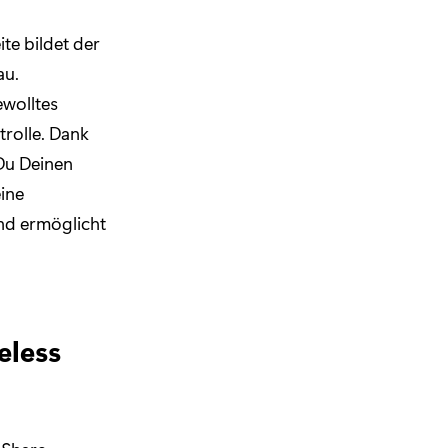
te bildet der
au.
ewolltes
rolle. Dank
Du Deinen
eine
nd ermöglicht
eless