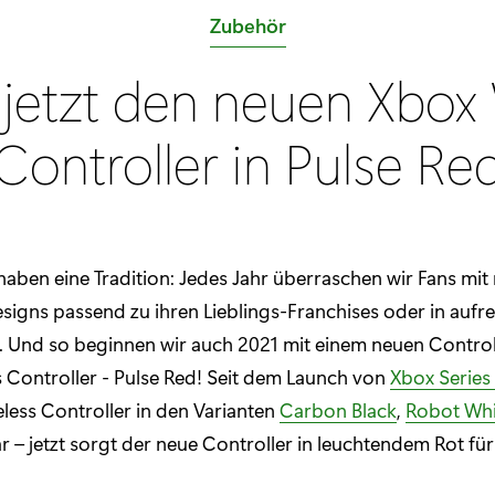
K
Zubehör
a
 jetzt den neuen Xbox
t
e
Controller in Pulse Re
g
o
r
i
haben eine Tradition: Jedes Jahr überraschen wir Fans mit
e
signs passend zu ihren Lieblings-Franchises oder in auf
:
. Und so beginnen wir auch 2021 mit einem neuen Control
 Controller - Pulse Red! Seit dem Launch von
Xbox Series
less Controller in den Varianten
Carbon Black
,
Robot Whi
 – jetzt sorgt der neue Controller in leuchtendem Rot fü