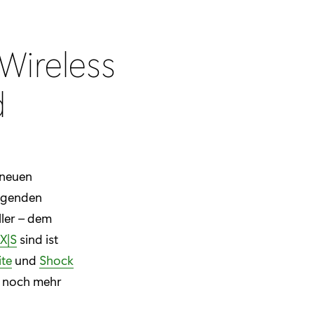
 Wireless
d
 neuen
regenden
ler – dem
 X|S
sind ist
te
und
Shock
r noch mehr