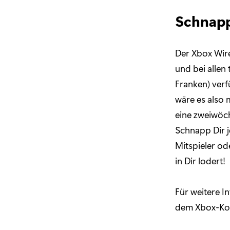
Schnapp
Der Xbox Wire
und bei allen
Franken) verf
wäre es also 
eine zweiwöch
Schnapp Dir j
Mitspieler od
in Dir lodert!
Für weitere I
dem Xbox-Kos