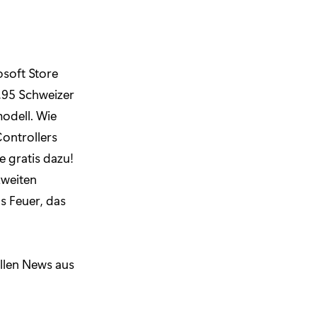
osoft Store
9,95 Schweizer
odell. Wie
Controllers
 gratis dazu!
zweiten
s Feuer, das
ellen News aus