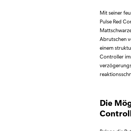
Mit seiner fe
Pulse Red Con
Mattschwarze
Abrutschen vo
einem strukt
Controller im
verzögerungs
reaktionsschn
Die Mög
Control