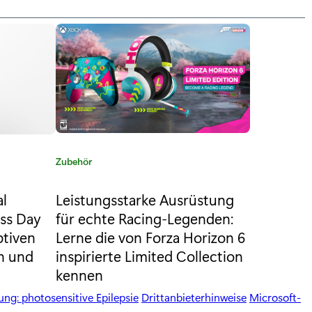
K
Zubehör
a
t
al
Leistungsstarke Ausrüstung
e
ess Day
für echte Racing-Legenden:
g
ptiven
Lerne die von Forza Horizon 6
o
n und
inspirierte Limited Collection
r
kennen
i
e
ng: photosensitive Epilepsie
Drittanbieterhinweise
Microsoft-
: