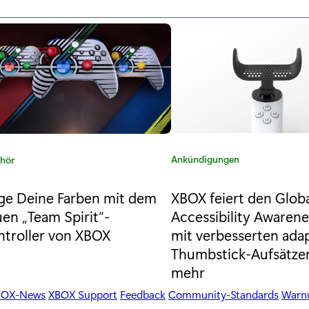
K
Ankündigungen
hör
a
t
XBOX feiert den Glob
ge Deine Farben mit dem
e
Accessibility Awaren
en „Team Spirit“-
g
mit verbesserten ada
troller von XBOX
o
Thumbstick-Aufsätze
r
mehr
i
e
BOX-News
XBOX Support
Feedback
Community-Standards
Warnu
: