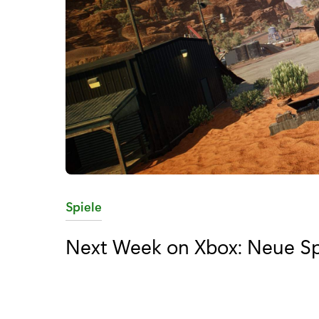
K
Spiele
a
Next Week on Xbox: Neue Spi
t
e
g
o