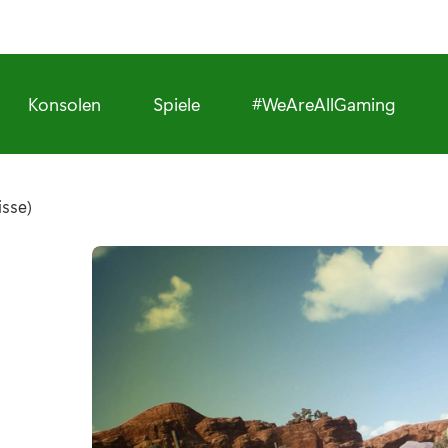
Konsolen
Spiele
#WeAreAllGaming
isse)