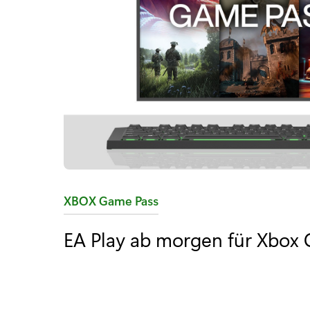
K
XBOX Game Pass
a
EA Play ab morgen für Xbox 
t
e
g
o