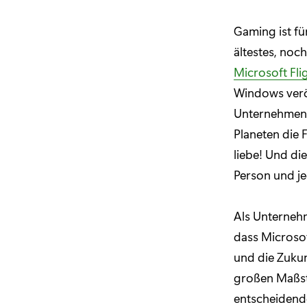
Gaming ist fü
ältestes, noc
Microsoft Fli
Windows verö
Unternehmensv
Planeten die
liebe! Und di
Person und je
Als Unternehm
dass Microsof
und die Zukun
großen Maßsta
entscheidende