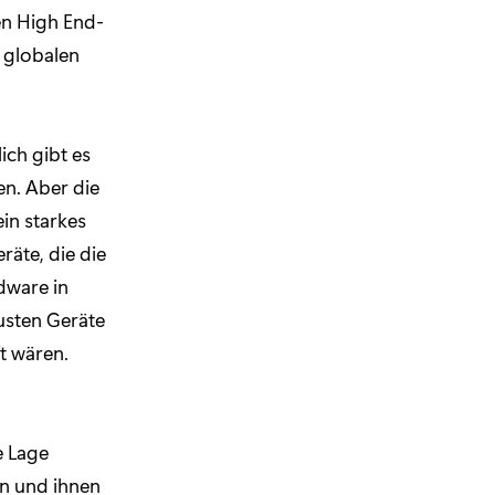
en High End-
 globalen
ich gibt es
en. Aber die
in starkes
räte, die die
dware in
usten Geräte
ft wären.
e Lage
en und ihnen