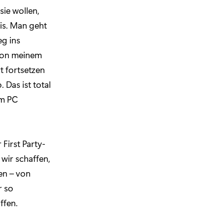
sie wollen,
is. Man geht
eg ins
 von meinem
 fortsetzen
Das ist total
em PC
First Party-
 wir schaffen,
en – von
r so
ffen.