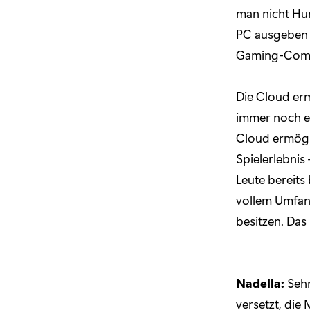
man nicht Hun
PC ausgeben 
Gaming-Comm
Die Cloud erm
immer noch ei
Cloud ermögli
Spielerlebnis
Leute bereits
vollem Umfang
besitzen. Das 
Nadella:
Sehr
versetzt, die