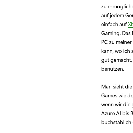
zu ermögliche
auf jedem Ger
einfach auf
X
Gaming. Das i
PC zu meiner
kann, wo ich 
gut gemacht, 
benutzen.
Man sieht die
Games wie dem 
wenn wir die
Azure AI bis
buchstäblich 