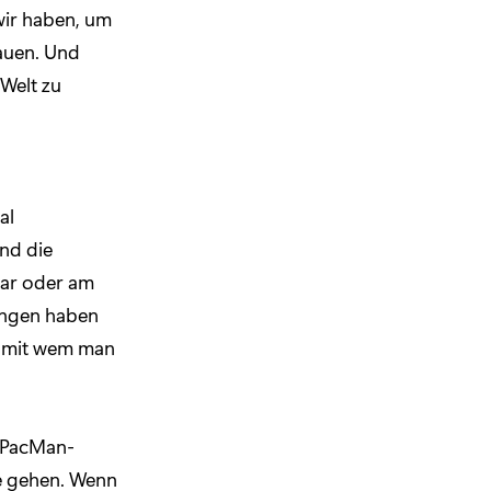
wir haben, um
auen. Und
 Welt zu
al
nd die
 war oder am
ungen haben
d mit wem man
. PacMan-
e gehen. Wenn