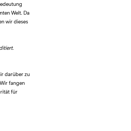
 Bedeutung
mten Welt. Da
en wir dieses
tiert.
mir darüber zu
 Wir fangen
ität für