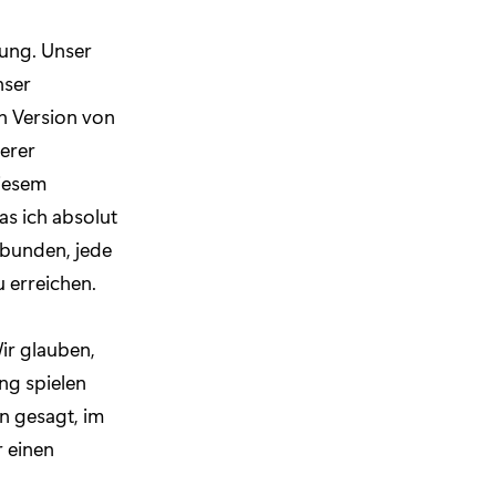
tung. Unser
nser
en Version von
erer
diesem
s ich absolut
rbunden, jede
 erreichen.
ir glauben,
ng spielen
n gesagt, im
r einen