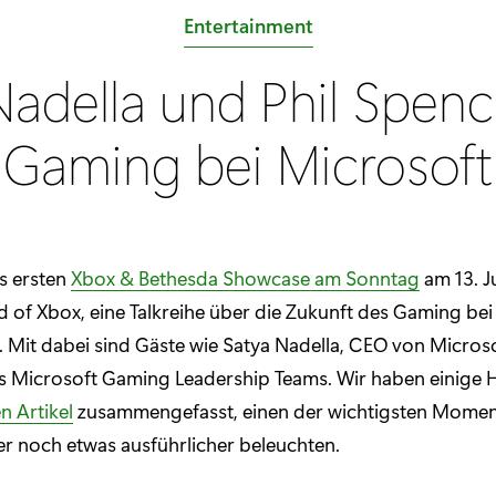
K
Entertainment
a
Nadella und Phil Spenc
t
e
Gaming bei Microsoft
g
o
r
i
s ersten
Xbox & Bethesda Showcase am Sonntag
am 13. Ju
e
 of Xbox, eine Talkreihe über die Zukunft des Gaming bei
:
 Mit dabei sind Gäste wie Satya Nadella, CEO von Micros
s Microsoft Gaming Leadership Teams. Wir haben einige H
n Artikel
zusammengefasst, einen der wichtigsten Momen
er noch etwas ausführlicher beleuchten.