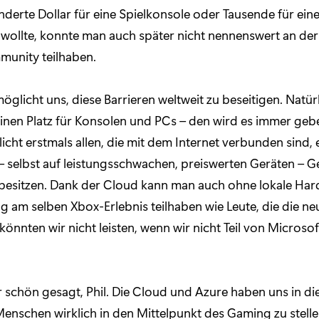
derte Dollar für eine Spielkonsole oder Tausende für ein
wollte, konnte man auch später nicht nennenswert an der
unity teilhaben.
öglicht uns, diese Barrieren weltweit zu beseitigen. Natürl
nen Platz für Konsolen und PCs – den wird es immer geb
cht erstmals allen, die mit dem Internet verbunden sind, e
 – selbst auf leistungsschwachen, preiswerten Geräten – Ge
 besitzen. Dank der Cloud kann man auch ohne lokale Har
 am selben Xbox-Erlebnis teilhaben wie Leute, die die ne
könnten wir nicht leisten, wenn wir nicht Teil von Microso
 schön gesagt, Phil. Die Cloud und Azure haben uns in di
 Menschen wirklich in den Mittelpunkt des Gaming zu stell