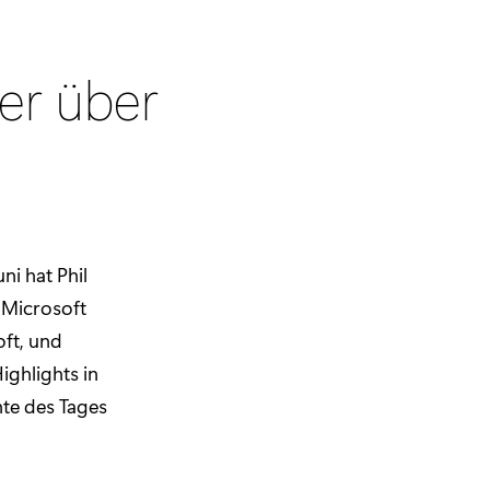
er über
ni hat Phil
 Microsoft
oft, und
ighlights in
te des Tages