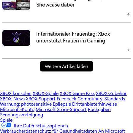
Showcase dabei
Internationaler Frauentag: Xbox
unterstützt Frauen im Gaming
Weitere Artikel laden
XBOX konsolen
XBOX-Spiele
XBOX Game Pass
XBOX-Zubehör
XBOX-News
XBOX Support
Feedback
Community-Standards
Warnung: photosensitive Epilepsie
Drittanbieterhinweise
Microsoft-Konto
Microsoft Store-Support
Rückgaben
Sendungsverfolgung
Spiele
Ihre Datenschutzoptionen
Verbraucherdatenschutz für Gesundheitsdaten
An Microsoft