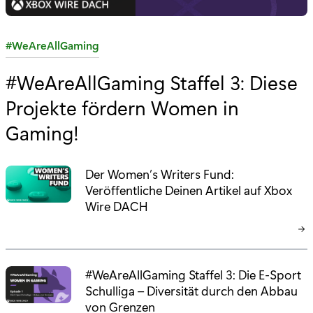
K
#WeAreAllGaming
a
#WeAreAllGaming Staffel 3: Diese
t
Projekte fördern Women in
e
g
Gaming!
o
r
Der Women’s Writers Fund:
i
Veröffentliche Deinen Artikel auf Xbox
e
Wire DACH
:
#WeAreAllGaming Staffel 3: Die E-Sport
Schulliga – Diversität durch den Abbau
von Grenzen