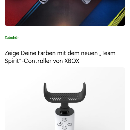
u
l
v
e
K
Zubehör
r
a
t
i
Zeige Deine Farben mit dem neuen „Team
e
Spirit“-Controller von XBOX
s
g
o
i
r
i
e
e
r
:
e
D
e