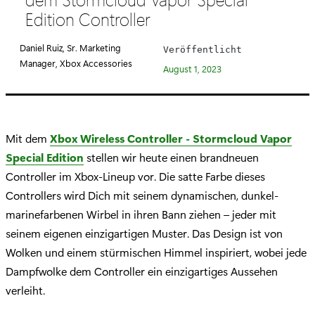
e
Edition Controller
g
o
Daniel Ruiz, Sr. Marketing
Veröffentlicht
r
Manager, Xbox Accessories
August 1, 2023
i
e
:
Mit dem
Xbox Wireless Controller - Stormcloud Vapor
Special Edition
stellen wir heute einen brandneuen
Controller im Xbox-Lineup vor. Die satte Farbe dieses
Controllers wird Dich mit seinem dynamischen, dunkel-
marinefarbenen Wirbel in ihren Bann ziehen – jeder mit
seinem eigenen einzigartigen Muster. Das Design ist von
Wolken und einem stürmischen Himmel inspiriert, wobei jede
Dampfwolke dem Controller ein einzigartiges Aussehen
verleiht.