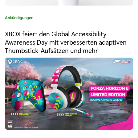
i
n
K
Ankündigungen
a
e
t
XBOX feiert den Global Accessibility
e
K
Awareness Day mit verbesserten adaptiven
g
o
Thumbstick-Aufsätzen und mehr
o
r
n
i
e
k
:
u
r
r
e
n