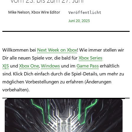
e
g
Mike Nelson, Xbox Wire Editor
Veröffentlicht
o
Juni 20, 2025
r
i
e
:
Willkommen bei
Next Week on Xbox
! Wie immer stellen wir
Dir alle neuen Spiele vor, die bald für
Xbox Series
X|S
und
Xbox One
,
Windows
und im
Game Pass
erhältlich
sind. Klick Dich einfach durch die Spiel-Details, um mehr zu
möglichen Vorbestellungen zu erfahren (Änderungen
vorbehalten).