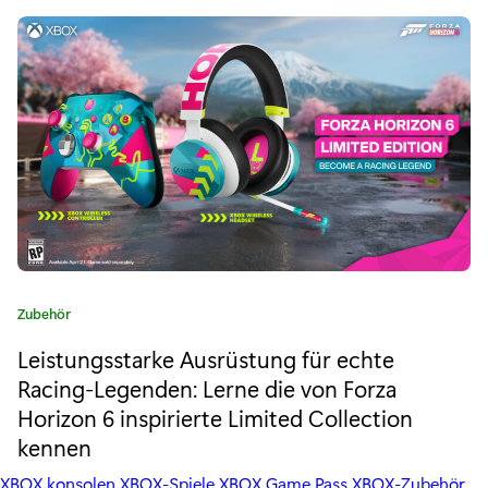
i
r
i
n
e
a
:
c
t
i
o
n
K
Zubehör
g
a
Leistungsstarke Ausrüstung für echte
t
e
e
Racing-Legenden: Lerne die von Forza
l
g
Horizon 6 inspirierte Limited Collection
o
a
kennen
r
i
XBOX konsolen
XBOX-Spiele
XBOX Game Pass
XBOX-Zubehör