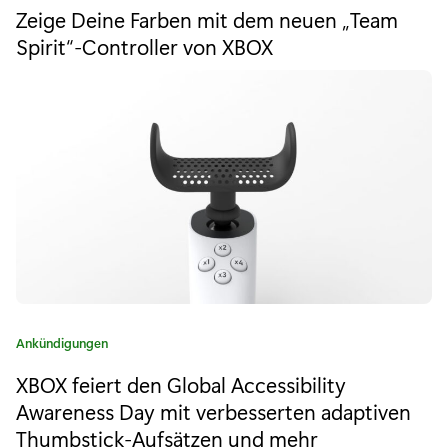
Zeige Deine Farben mit dem neuen „Team
t
c
e
Spirit“-Controller von XBOX
h
g
o
b
r
i
e
e
r
:
e
i
t
f
K
Ankündigungen
ü
a
XBOX feiert den Global Accessibility
r
t
e
Awareness Day mit verbesserten adaptiven
e
g
Thumbstick-Aufsätzen und mehr
o