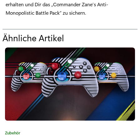
erhalten und Dir das „Commander Zane’s Anti-
Monopolistic Battle Pack” zu sichern.
Ähnliche Artikel
f
ü
r
„
M
a
c
h
D
K
Zubehör
i
a