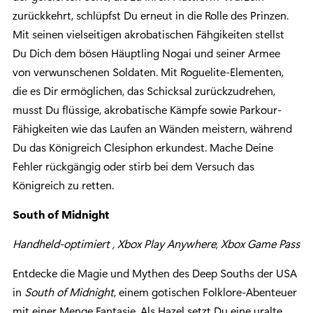
zurückkehrt, schlüpfst Du erneut in die Rolle des Prinzen.
Mit seinen vielseitigen akrobatischen Fähgikeiten stellst
Du Dich dem bösen Häuptling Nogai und seiner Armee
von verwunschenen Soldaten. Mit Roguelite-Elementen,
die es Dir ermöglichen, das Schicksal zurückzudrehen,
musst Du flüssige, akrobatische Kämpfe sowie Parkour-
Fähigkeiten wie das Laufen an Wänden meistern, während
Du das Königreich Clesiphon erkundest. Mache Deine
Fehler rückgängig oder stirb bei dem Versuch das
Königreich zu retten.
South of Midnight
Handheld-optimiert , Xbox Play Anywhere, Xbox Game Pass
Entdecke die Magie und Mythen des Deep Souths der USA
in
South of Midnight
, einem gotischen Folklore-Abenteuer
mit einer Menge Fantasie. Als Hazel setzt Du eine uralte