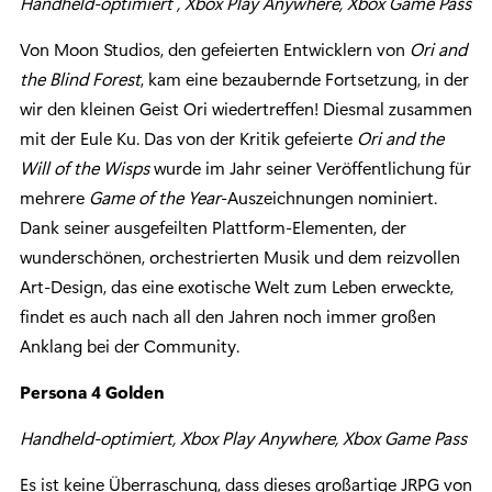
Handheld-optimiert , Xbox Play Anywhere, Xbox Game Pass
Von Moon Studios, den gefeierten Entwicklern von
Ori and
the Blind Forest
, kam eine bezaubernde Fortsetzung, in der
wir den kleinen Geist Ori wiedertreffen! Diesmal zusammen
mit der Eule Ku. Das von der Kritik gefeierte
Ori and the
Will of the Wisps
wurde im Jahr seiner Veröffentlichung für
mehrere
Game of the Year
-Auszeichnungen nominiert.
Dank seiner ausgefeilten Plattform-Elementen, der
wunderschönen, orchestrierten Musik und dem reizvollen
Art-Design, das eine exotische Welt zum Leben erweckte,
findet es auch nach all den Jahren noch immer großen
Anklang bei der Community.
Persona 4 Golden
Handheld-optimiert, Xbox Play Anywhere, Xbox Game Pass
Es ist keine Überraschung, dass dieses großartige JRPG von