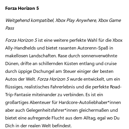
Forza Horizon 5
Weitgehend kompatibel, Xbox Play Anywhere, Xbox Game
Pass
Forza Horizon 5
ist eine weitere perfekte Wahl für die Xbox
Ally-Handhelds und bietet rasanten Autorenn-Spaß in
makellosen Landschaften. Rase durch sonnenverwöhnte
Dünen, drifte an schillernden Küsten entlang und cruise
durch üppige Dschungel am Steuer einiger der besten
Autos der Welt.
Forza Horizon 5
wurde entwickelt, um ein
flüssiges, realistisches Fahrerlebnis und die perfekte Road-
Trip-Fantasie miteinander zu verbinden. Es ist ein
großartiges Abenteuer für Hardcore-Autoliebhaber*innen
aber auch Gelegenheitsfahrer*innen gleichermaßen und
bietet eine aufregende Flucht aus dem Alltag, egal wo Du
Dich in der realen Welt befindest.