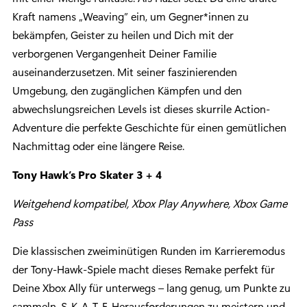
Kraft namens „Weaving” ein, um Gegner*innen zu
bekämpfen, Geister zu heilen und Dich mit der
verborgenen Vergangenheit Deiner Familie
auseinanderzusetzen. Mit seiner faszinierenden
Umgebung, den zugänglichen Kämpfen und den
abwechslungsreichen Levels ist dieses skurrile Action-
Adventure die perfekte Geschichte für einen gemütlichen
Nachmittag oder eine längere Reise.
Tony Hawk’s Pro Skater 3 + 4
Weitgehend kompatibel, Xbox Play Anywhere, Xbox Game
Pass
Die klassischen zweiminütigen Runden im Karrieremodus
der Tony-Hawk-Spiele macht dieses Remake perfekt für
Deine Xbox Ally für unterwegs – lang genug, um Punkte zu
sammeln, S-K-A-T-E-Herausforderungen zu meistern und