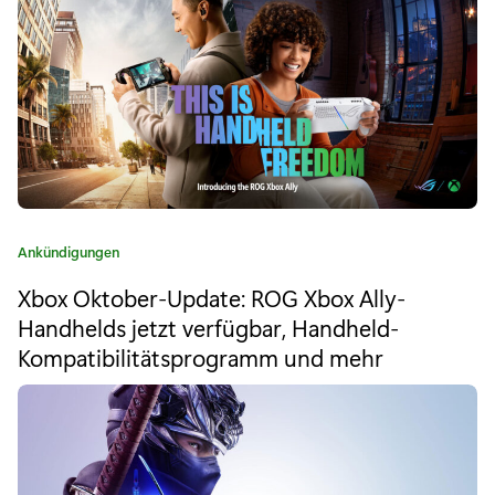
„
R
O
G
X
b
K
Ankündigungen
o
a
Xbox Oktober-Update: ROG Xbox Ally-
t
x
e
Handhelds jetzt verfügbar, Handheld-
A
g
Kompatibilitätsprogramm und mehr
o
l
r
i
l
e
y
: