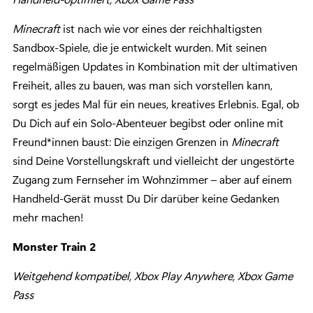
Minecraft
ist nach wie vor eines der reichhaltigsten
Sandbox-Spiele, die je entwickelt wurden. Mit seinen
regelmäßigen Updates in Kombination mit der ultimativen
Freiheit, alles zu bauen, was man sich vorstellen kann,
sorgt es jedes Mal für ein neues, kreatives Erlebnis. Egal, ob
Du Dich auf ein Solo-Abenteuer begibst oder online mit
Freund*innen baust: Die einzigen Grenzen in
Minecraft
sind Deine Vorstellungskraft und vielleicht der ungestörte
Zugang zum Fernseher im Wohnzimmer – aber auf einem
Handheld-Gerät musst Du Dir darüber keine Gedanken
mehr machen!
Monster Train 2
Weitgehend kompatibel, Xbox Play Anywhere, Xbox Game
Pass