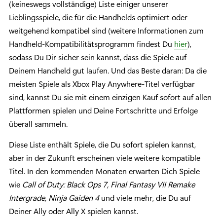
(keineswegs vollständige) Liste einiger unserer
Lieblingsspiele, die für die Handhelds optimiert oder
weitgehend kompatibel sind (weitere Informationen zum
Handheld-Kompatibilitätsprogramm findest Du
hier
),
sodass Du Dir sicher sein kannst, dass die Spiele auf
Deinem Handheld gut laufen. Und das Beste daran: Da die
meisten Spiele als Xbox Play Anywhere-Titel verfügbar
sind, kannst Du sie mit einem einzigen Kauf sofort auf allen
Plattformen spielen und Deine Fortschritte und Erfolge
überall sammeln.
Diese Liste enthält Spiele, die Du sofort spielen kannst,
aber in der Zukunft erscheinen viele weitere kompatible
Titel. In den kommenden Monaten erwarten Dich Spiele
wie
Call of Duty: Black Ops 7, Final Fantasy VII Remake
Intergrade, Ninja Gaiden 4
und viele mehr, die Du auf
Deiner Ally oder Ally X spielen kannst.