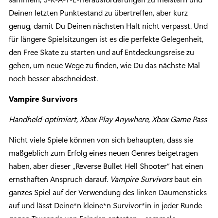
Deinen letzten Punktestand zu übertreffen, aber kurz
genug, damit Du Deinen nächsten Halt nicht verpasst. Und
für längere Spielsitzungen ist es die perfekte Gelegenheit,
den Free Skate zu starten und auf Entdeckungsreise zu
gehen, um neue Wege zu finden, wie Du das nächste Mal
noch besser abschneidest.
Vampire Survivors
Handheld-optimiert, Xbox Play Anywhere, Xbox Game Pass
Nicht viele Spiele können von sich behaupten, dass sie
maßgeblich zum Erfolg eines neuen Genres beigetragen
haben, aber dieser „Reverse Bullet Hell Shooter” hat einen
ernsthaften Anspruch darauf.
Vampire Survivors
baut ein
ganzes Spiel auf der Verwendung des linken Daumensticks
auf und lässt Deine*n kleine*n Survivor*in in jeder Runde