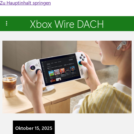
Zu Hauptinhalt springen
Xbox Wire DACH
Oktober 15, 2025