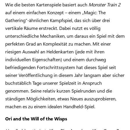
Wie die besten Kartenspiele basiert auch
Monster Train 2
auf einem einfachen Konzept – einem „Magic: The
Gathering“-ähnlichen Kampfspiel, das sich über drei
vertikale Räume erstreckt. Dabei nutzt es völlig
unterschiedliche Mechaniken, um daraus ein Spiel mit dem
perfekten Grad an Komplexität zu machen. Mit einer
riesigen Auswahl an Heldenkarten (jede mit ihren
individuellen Eigenschaften) und einem durchweg
befriedigenden Fortschrittssystem hat dieses Spiel seit
seiner Veröffentlichung in diesem Jahr langsam aber sicher
buchstäblich Tage unserer Spielzeit in Anspruch
genommen. Seine relativ kurzen Spielrunden und die
ständigen Möglichkeiten, etwas Neues auszuprobieren,
machen es zu einem idealen Handheld-Spiel.
Ori and the Will of the Wisps