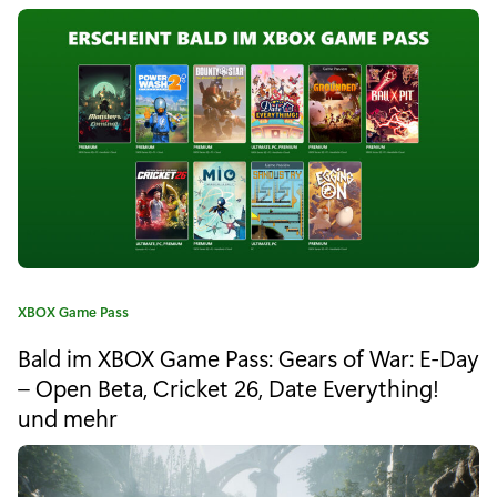
B
o
O
r
i
X
e
G
:
a
m
e
P
K
XBOX Game Pass
a
a
Bald im XBOX Game Pass: Gears of War: E-Day
s
t
e
– Open Beta, Cricket 26, Date Everything!
s
g
und mehr
o
:
r
S
i