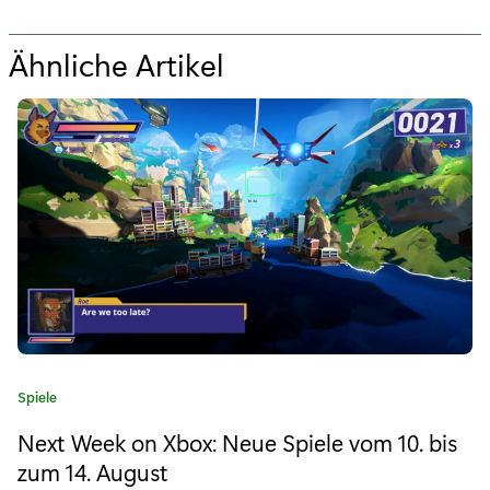
Ähnliche Artikel
f
ü
r
„
B
a
l
d
i
K
Spiele
m
a
Next Week on Xbox: Neue Spiele vom 10. bis
t
X
e
zum 14. August
g