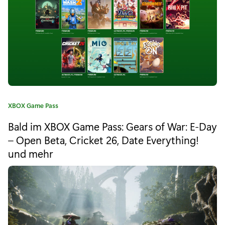
X
e
G
:
a
m
e
P
K
XBOX Game Pass
a
a
Bald im XBOX Game Pass: Gears of War: E-Day
s
t
e
– Open Beta, Cricket 26, Date Everything!
s
g
und mehr
o
:
r
G
i
e
e
:
a