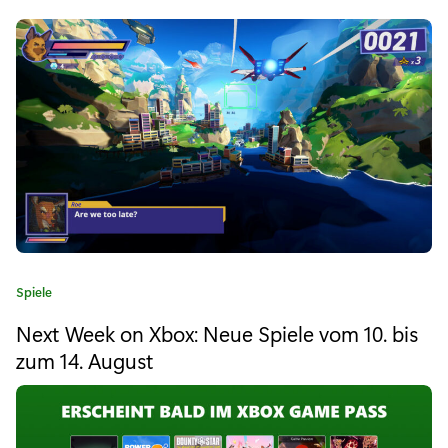
ü
r
„
B
a
l
d
i
K
Spiele
m
a
Next Week on Xbox: Neue Spiele vom 10. bis
t
X
e
zum 14. August
B
g
o
O
r
i