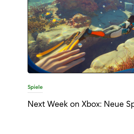
K
Spiele
a
Next Week on Xbox: Neue Spi
t
e
g
o