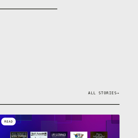
ALL STORIES
→
READ