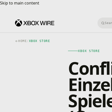
Skip to main content
Skip to main content
Searc
HOME
/
XBOX STORE
XBOX STORE
Confl
Einze
Spiel