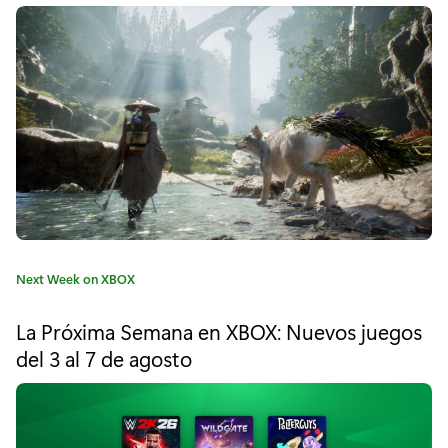
o
r
"
R
e
C
o
r
C
Next Week on XBOX
e
a
t
D
La Próxima Semana en XBOX: Nuevos juegos
e
del 3 al 7 de agosto
e
g
o
f
r
í
i
a