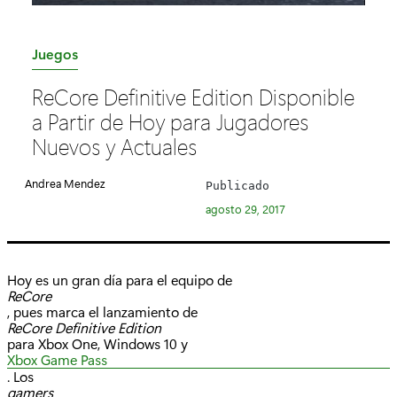
C
Juegos
a
ReCore Definitive Edition Disponible
t
a Partir de Hoy para Jugadores
e
Nuevos y Actuales
g
o
Andrea Mendez
Publicado
r
agosto 29, 2017
í
a
:
Hoy es un gran día para el equipo de
ReCore
, pues marca el lanzamiento de
ReCore Definitive Edition
para Xbox One, Windows 10 y
Xbox Game Pass
. Los
gamers