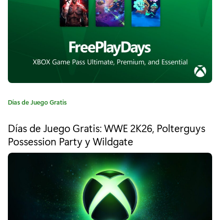
n
:
i
t
i
v
e
C
Días de Juego Gratis
a
E
t
Días de Juego Gratis: WWE 2K26, Polterguys
e
d
Possession Party y Wildgate
g
i
o
r
t
í
a
i
:
o