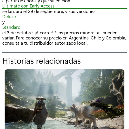
a partir de ahora, y que su edición
Ultimate con Early Access
se lanzará el 29 de septiembre; y sus versiones
Deluxe
y
Standard
el 3 de octubre. ¡A correr! *Los precios minoristas pueden
variar. Para conocer su precio en Argentina, Chile y Colombia,
consulta a tu distribuidor autorizado local.
Historias relacionadas
p
o
r
"
E
l
P