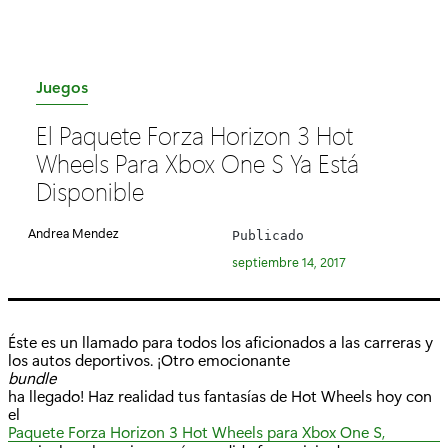
C
Juegos
a
El Paquete Forza Horizon 3 Hot
t
Wheels Para Xbox One S Ya Está
e
Disponible
g
o
Andrea Mendez
Publicado
r
septiembre 14, 2017
í
a
:
Éste es un llamado para todos los aficionados a las carreras y
los autos deportivos. ¡Otro emocionante
bundle
ha llegado! Haz realidad tus fantasías de Hot Wheels hoy con
el
Paquete Forza Horizon 3 Hot Wheels para Xbox One S,