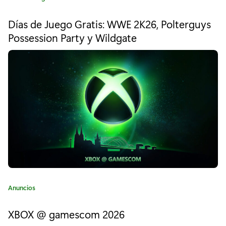
a
r
t
Días de Juego Gratis: WWE 2K26, Polterguys
e
i
Possession Party y Wildgate
g
z
o
r
o
í
a
n
:
3
H
o
t
W
C
Anuncios
h
a
t
XBOX @ gamescom 2026
e
e