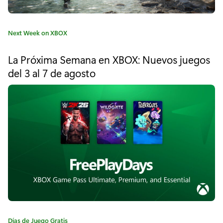
a
q
C
Next Week on XBOX
u
a
t
e
La Próxima Semana en XBOX: Nuevos juegos
e
del 3 al 7 de agosto
t
g
o
e
r
í
F
a
o
:
r
z
a
H
o
C
Días de Juego Gratis