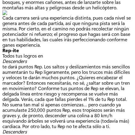
bosques, y enormes cañones, antes de lanzarte sobre las
montañas más altas y peligrosas desde un helicóptero.
Cada carrera será una experiencia distinta, pues cada nivel se
genera antes de cada partida, así que ninguna pista será la
misma. Por cierto, en el camino no podrás recolectar ningún
potenciador ni refuerzo; el progreso que hagas será con base
en tus habilidades, las cuales irás perfeccionando conforme
ganes experiencia.
Rep-ite
Todos tus logros en
Descenders
te dará puntos Rep. Los saltos y deslizamientos más sencillos
aumentarán tu Rep ligeramente, pero los trucos más difíciles
y veloces te darán muchos puntos. ¿Quieres encabezar el
marcador? Entonces necesitarás, no sé, ¿saltar sobre un tren
en movimiento? Conforme tus puntos de Rep se elevan, la
delgada línea entre riesgo y recompensa se vuelve más
delgada. Verás, cada que fallas pierdes el 1% de tu Rep total.
No suena tan mal si apenas comienzas… pero cuando ya
acumulaste 250,000 puntos Rep, esos tropiezos serán más
graves y, de pronto, descender una colina a 80 km/h
esquivando árboles se volverá una experiencia (todavía más)
cardiaca. Por otro lado, tu Rep no te afecta sólo a ti.
Descenders