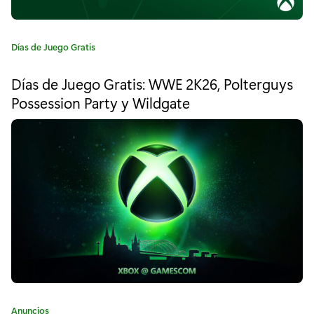
a
a
C
Días de Juego Gratis
a
X
t
Días de Juego Gratis: WWE 2K26, Polterguys
e
b
Possession Party y Wildgate
g
o
o
r
x
í
a
G
:
a
m
e
P
r
C
Anuncios