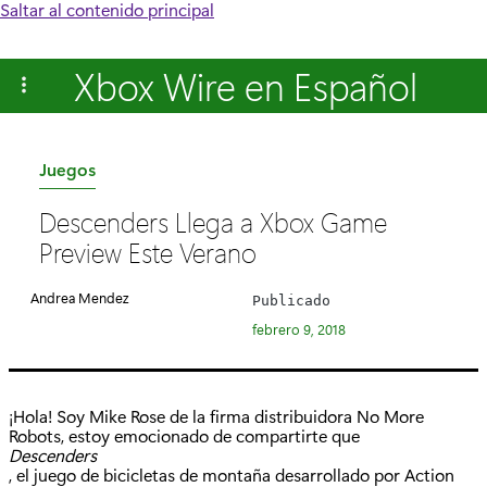
Saltar al contenido principal
Xbox Wire en Español
C
Juegos
a
Descenders Llega a Xbox Game
t
Preview Este Verano
e
g
Andrea Mendez
Publicado
o
febrero 9, 2018
r
í
a
¡Hola! Soy Mike Rose de la firma distribuidora No More
:
Robots, estoy emocionado de compartirte que
Descenders
, el juego de bicicletas de montaña desarrollado por Action