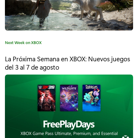
e
s
c
e
C
Next Week on XBOX
n
a
t
d
La Próxima Semana en XBOX: Nuevos juegos
e
del 3 al 7 de agosto
e
g
o
r
r
í
s
a
L
:
l
e
g