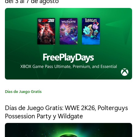
del 3 al 7 de agosto
e
g
o
u
r
í
n
a
M
:
i
s
t
e
r
C
Días de Juego Gratis
a
i
t
Días de Juego Gratis: WWE 2K26, Polterguys
e
o
Possession Party y Wildgate
g
d
o
r
e
í