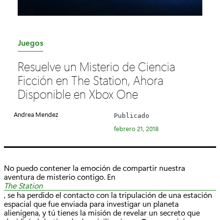
C
Juegos
a
Resuelve un Misterio de Ciencia
t
Ficción en The Station, Ahora
e
Disponible en Xbox One
g
o
Andrea Mendez
Publicado
r
febrero 21, 2018
í
a
:
No puedo contener la emoción de compartir nuestra
aventura de misterio contigo. En
The Station
, se ha perdido el contacto con la tripulación de una estación
espacial que fue enviada para investigar un planeta
alienígena, y tú tienes la misión de revelar un secreto que