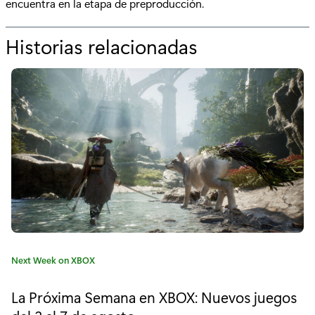
encuentra en la etapa de preproducción.
Historias relacionadas
p
o
r
"
R
e
s
u
e
C
Next Week on XBOX
l
a
t
v
La Próxima Semana en XBOX: Nuevos juegos
e