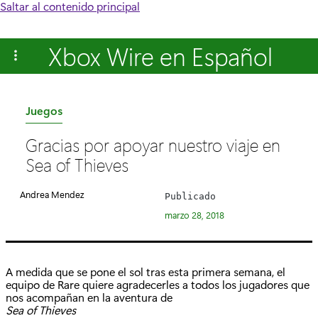
Saltar al contenido principal
Xbox Wire en Español
C
Juegos
a
Gracias por apoyar nuestro viaje en
t
Sea of Thieves
e
g
Andrea Mendez
Publicado
o
marzo 28, 2018
r
í
a
A medida que se pone el sol tras esta primera semana, el
:
equipo de Rare quiere agradecerles a todos los jugadores que
nos acompañan en la aventura de
Sea of Thieves