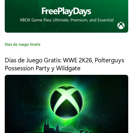
p
o
y
a
r
C
Días de Juego Gratis
a
n
t
Días de Juego Gratis: WWE 2K26, Polterguys
e
u
Possession Party y Wildgate
g
e
o
r
s
í
a
t
:
r
o
v