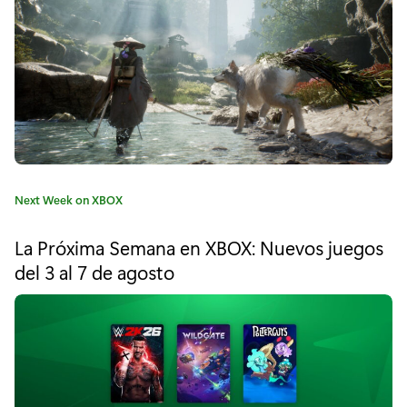
"
G
r
a
c
i
C
Next Week on XBOX
a
a
t
s
La Próxima Semana en XBOX: Nuevos juegos
e
del 3 al 7 de agosto
p
g
o
o
r
í
r
a
a
: