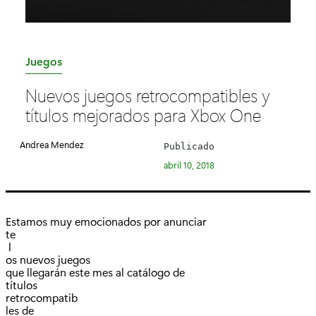
C
Juegos
a
Nuevos juegos retrocompatibles y
t
títulos mejorados para Xbox One
e
g
Andrea Mendez
Publicado
o
abril 10, 2018
r
í
a
Estamos muy emocionados por anunciar
:
te
l
os nuevos juegos
que llegarán este mes al catálogo de
títulos
retrocompatib
les de