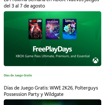
e
del 3 al 7 de agosto
u
g
o
e
r
í
g
a
o
:
s
r
e
t
r
C
Días de Juego Gratis
a
o
t
Días de Juego Gratis: WWE 2K26, Polterguys
e
c
Possession Party y Wildgate
g
o
o
r