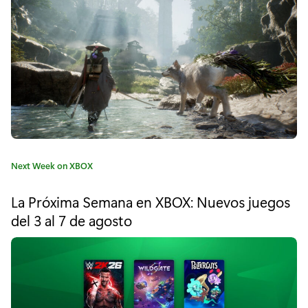
r
"
C
ó
m
o
d
C
Next Week on XBOX
i
a
t
s
La Próxima Semana en XBOX: Nuevos juegos
e
del 3 al 7 de agosto
e
g
o
ñ
r
í
a
a
m
: