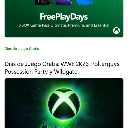
o
s
l
a
c
C
Días de Juego Gratis
a
l
t
Días de Juego Gratis: WWE 2K26, Polterguys
e
a
Possession Party y Wildgate
g
s
o
r
e
í
a
G
:
u
n