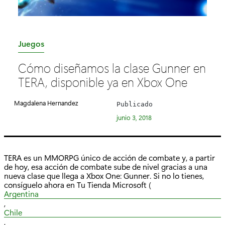
C
Juegos
a
Cómo diseñamos la clase Gunner en
t
TERA, disponible ya en Xbox One
e
g
Magdalena Hernandez
Publicado
o
junio 3, 2018
r
í
a
TERA es un MMORPG único de acción de combate y, a partir
:
de hoy, esa acción de combate sube de nivel gracias a una
nueva clase que llega a Xbox One: Gunner. Si no lo tienes,
consíguelo ahora en Tu Tienda Microsoft (
Argentina
,
Chile
,