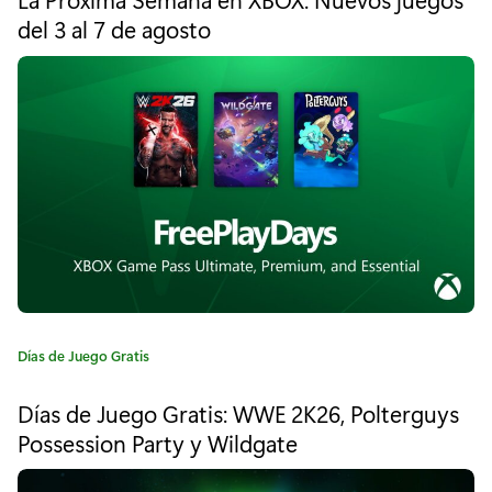
a
e
del 3 al 7 de agosto
l
g
o
a
r
í
d
a
i
:
z
o
S
l
i
C
Días de Juego Gratis
a
m
t
Días de Juego Gratis: WWE 2K26, Polterguys
e
e
Possession Party y Wildgate
g
-
o