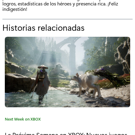
logros, estadísticas de los héroes y presencia rica. ¡Feliz
indigestión!
Historias relacionadas
p
o
r
"
E
l
r
e
s
C
Next Week on XBOX
b
a
t
La Próxima Semana en XBOX: Nuevos juegos