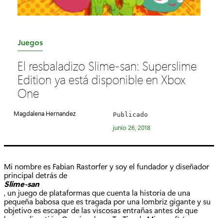
C
Juegos
a
El resbaladizo Slime-san: Superslime
t
Edition ya está disponible en Xbox
e
One
g
o
Magdalena Hernandez
Publicado
r
junio 26, 2018
í
a
:
Mi nombre es Fabian Rastorfer y soy el fundador y diseñador
principal detrás de
Slime-san
, un juego de plataformas que cuenta la historia de una
pequeña babosa que es tragada por una lombriz gigante y su
objetivo es escapar de las viscosas entrañas antes de que