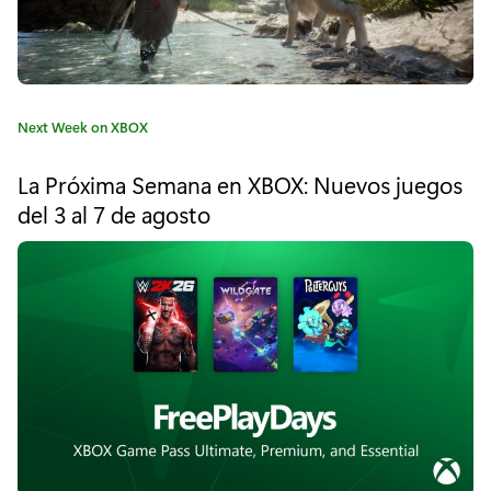
e
g
a
C
Next Week on XBOX
U
a
t
n
La Próxima Semana en XBOX: Nuevos juegos
e
del 3 al 7 de agosto
r
g
o
a
r
í
v
a
e
:
l
T
w