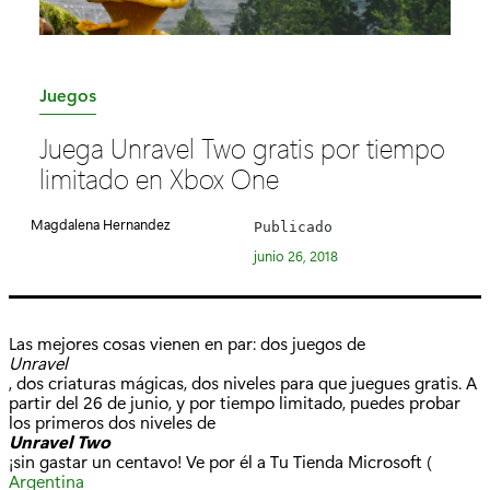
C
Juegos
a
Juega Unravel Two gratis por tiempo
t
limitado en Xbox One
e
g
Magdalena Hernandez
Publicado
o
junio 26, 2018
r
í
a
Las mejores cosas vienen en par: dos juegos de
:
Unravel
, dos criaturas mágicas, dos niveles para que juegues gratis. A
partir del 26 de junio, y por tiempo limitado, puedes probar
los primeros dos niveles de
Unravel Two
¡sin gastar un centavo! Ve por él a Tu Tienda Microsoft (
Argentina