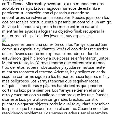
en Tu Tienda Microsoft y aventúrate a un mundo con dos
adorables Yarnys. Estos mágicos muñecos de estambre
perdieron su conexión con el pasado y cuando se
encontraron, se volvieron inseparables. Puedes jugar con los
dos personajes por tu cuenta o pasarle un control a un amigo.
Su viaje te conducirá por un hermoso entorno natural
mientras les ayudas a lograr su objetivo final: recuperar la
misteriosa “chispa” de dos jóvenes muy especiales.
Esos jóvenes tiene una conexión con los Yarnys, que actúan
como sus espíritus ayudantes. Verás el eco de los recuerdos
de los jóvenes conforme exploran el mundo: en dónde
estuvieron, qué hicieron y a qué cosas se enfrentaron juntos.
Mientras tanto, los Yarnys tendrán que enfrentarse a todo
tipo de retos, superar obstáculos y ayudarse mutuamente
mientras recorren el terreno. Además, hay peligro en cada
esquina conforme siguen a los humanos hacia lugares más y
más peligrosos. Los Yarnys tendrán que esquivar rocas,
máquinas mortíferas y pájaros hambrientos que podrían
cortar su lazo para siempre. Los Yarnys se tienen el uno al
otro y cuentan con su valioso estambre que los une. Puedes
usar este lazo para atravesar grandes brechas, construir
puentes o agarrar objetos, todo lo cual te ayudará a resolver
los puzles que te encuentres en el camino. Cuando no estén
resolviendo problemas, Los Yarnys pueden usar el estambre