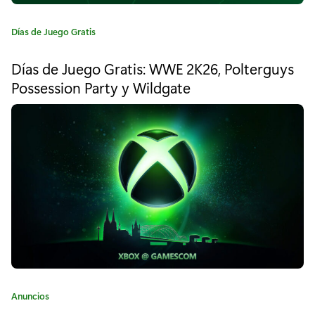
o
g
C
Días de Juego Gratis
a
r
t
Días de Juego Gratis: WWE 2K26, Polterguys
e
a
Possession Party y Wildgate
g
t
o
r
i
í
a
s
:
p
o
r
t
i
C
Anuncios
e
a