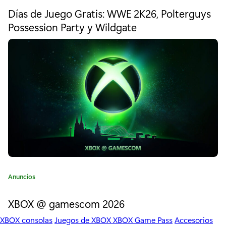
u
t
Días de Juego Gratis: WWE 2K26, Polterguys
e
t
Possession Party y Wildgate
g
u
o
r
r
í
a
e
:
T
e
n
s
e
C
Anuncios
d
a
t
XBOX @ gamescom 2026
a
e
n
XBOX consolas
Juegos de XBOX
XBOX Game Pass
Accesorios
g