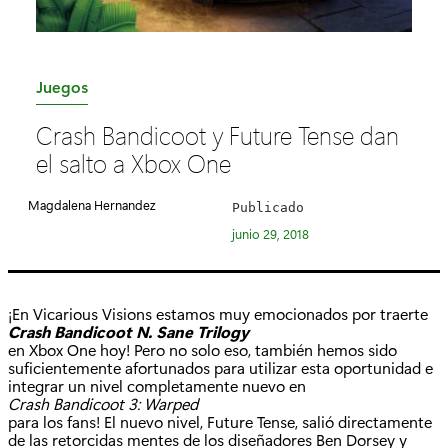
C
Juegos
a
Crash Bandicoot y Future Tense dan
t
el salto a Xbox One
e
g
Magdalena Hernandez
Publicado
o
junio 29, 2018
r
í
a
¡En Vicarious Visions estamos muy emocionados por traerte
:
Crash Bandicoot N. Sane Trilogy
en Xbox One hoy! Pero no solo eso, también hemos sido
suficientemente afortunados para utilizar esta oportunidad e
integrar un nivel completamente nuevo en
Crash Bandicoot 3: Warped
para los fans! El nuevo nivel, Future Tense, salió directamente
de las retorcidas mentes de los diseñadores Ben Dorsey y