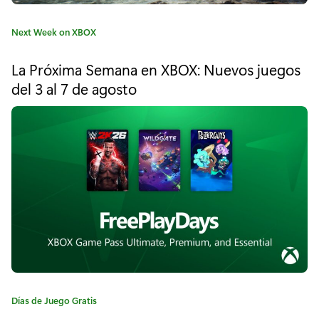
h
C
Next Week on XBOX
B
a
t
a
La Próxima Semana en XBOX: Nuevos juegos
e
del 3 al 7 de agosto
n
g
o
d
r
í
i
a
c
:
o
o
t
y
F
C
Días de Juego Gratis
a