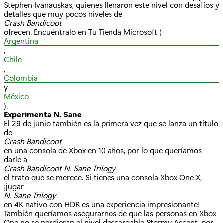
Stephen Ivanauskas, quienes llenaron este nivel con desafíos y
detalles que muy pocos niveles de
Crash Bandicoot
ofrecen. Encuéntralo en Tu Tienda Microsoft (
Argentina
,
Chile
,
Colombia
y
México
).
Experimenta N. Sane
El 29 de junio también es la primera vez que se lanza un título
de
Crash Bandicoot
en una consola de Xbox en 10 años, por lo que queríamos
darle a
Crash Bandicoot N. Sane Trilogy
el trato que se merece. Si tienes una consola Xbox One X,
¡jugar
N. Sane Trilogy
en 4K nativo con HDR es una experiencia impresionante!
También queríamos asegurarnos de que las personas en Xbox
One no se perdieran el nivel descargable Stormy Ascent, por