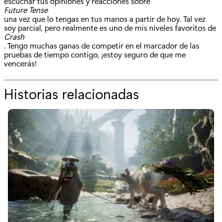
escuchar tus opiniones y reacciones sobre
Future Tense
una vez que lo tengas en tus manos a partir de hoy. Tal vez
soy parcial, pero realmente es uno de mis niveles favoritos de
Crash
. Tengo muchas ganas de competir en el marcador de las
pruebas de tiempo contigo, ¡estoy seguro de que me
vencerás!
Historias relacionadas
p
o
r
"
C
r
a
s