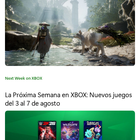
r
"
I
n
v
a
d
C
Next Week on XBOX
e
a
t
l
La Próxima Semana en XBOX: Nuevos juegos
e
del 3 al 7 de agosto
a
g
o
s
r
í
p
a
: