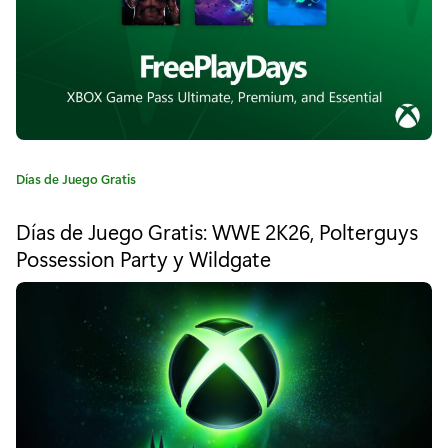
e
l
í
c
u
l
C
Días de Juego Gratis
a
a
t
Días de Juego Gratis: WWE 2K26, Polterguys
e
s
Possession Party y Wildgate
g
c
o
r
l
í
a
á
:
s
i