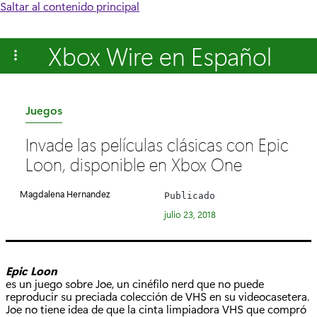
Saltar al contenido principal
Xbox Wire en Español
C
Juegos
a
Invade las películas clásicas con Epic
t
Loon, disponible en Xbox One
e
g
Magdalena Hernandez
Publicado
o
julio 23, 2018
r
í
a
Epic Loon
:
es un juego sobre Joe, un cinéfilo nerd que no puede
reproducir su preciada colección de VHS en su videocasetera.
Joe no tiene idea de que la cinta limpiadora VHS que compró