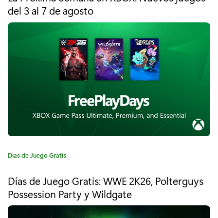
e
del 3 al 7 de agosto
W
g
o
a
r
í
r
a
f
:
a
r
e
p
r
C
Días de Juego Gratis
a
ó
t
Días de Juego Gratis: WWE 2K26, Polterguys
e
x
Possession Party y Wildgate
g
i
o
r