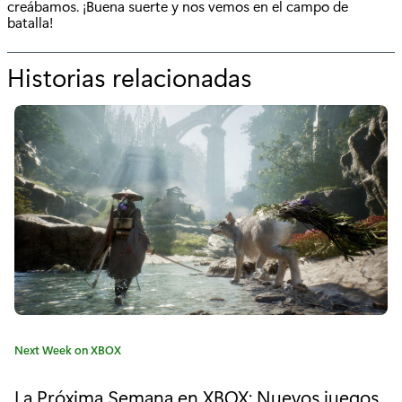
creábamos. ¡Buena suerte y nos vemos en el campo de
batalla!
Historias relacionadas
p
o
r
"
A
r
m
o
r
C
Next Week on XBOX
e
a
t
d
La Próxima Semana en XBOX: Nuevos juegos