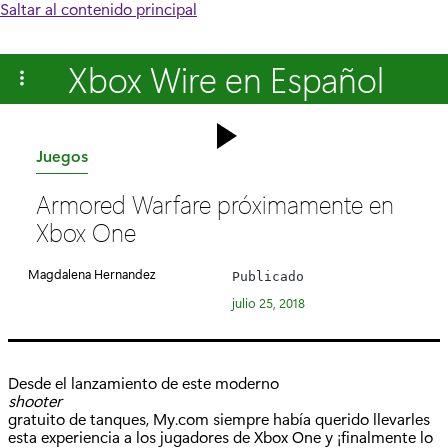
Saltar al contenido principal
Xbox Wire en Español
C
Juegos
a
Armored Warfare próximamente en
t
Xbox One
e
g
Magdalena Hernandez
Publicado
o
julio 25, 2018
r
í
a
Desde el lanzamiento de este moderno
:
shooter
gratuito de tanques, My.com siempre había querido llevarles
esta experiencia a los jugadores de Xbox One y ¡finalmente lo