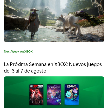
"
N
H
L
1
9
C
Next Week on XBOX
l
a
t
l
La Próxima Semana en XBOX: Nuevos juegos
e
del 3 al 7 de agosto
e
g
o
g
r
í
a
a
h
:
o