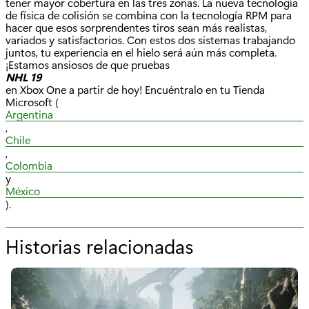
tener mayor cobertura en las tres zonas. La nueva tecnología
de física de colisión se combina con la tecnología RPM para
hacer que esos sorprendentes tiros sean más realistas,
variados y satisfactorios. Con estos dos sistemas trabajando
juntos, tu experiencia en el hielo será aún más completa.
¡Estamos ansiosos de que pruebas
NHL 19
en Xbox One a partir de hoy! Encuéntralo en tu Tienda
Microsoft (
Argentina
,
Chile
,
Colombia
y
México
).
Historias relacionadas
p
o
r