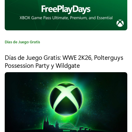
y
a
X
b
C
Días de Juego Gratis
a
o
t
Días de Juego Gratis: WWE 2K26, Polterguys
e
x
Possession Party y Wildgate
g
O
o
r
n
í
a
e
:
"