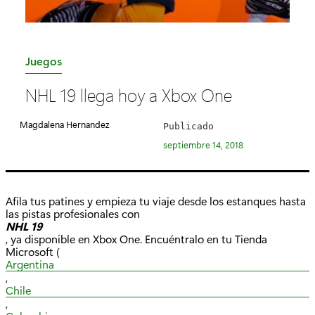
C
Juegos
a
NHL 19 llega hoy a Xbox One
t
e
Magdalena Hernandez
Publicado
g
septiembre 14, 2018
o
r
í
Afila tus patines y empieza tu viaje desde los estanques hasta
a
las pistas profesionales con
NHL 19
:
, ya disponible en Xbox One. Encuéntralo en tu Tienda
Microsoft (
Argentina
,
Chile
,