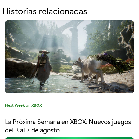
Historias relacionadas
p
o
r
"
L
a
p
r
ó
C
Next Week on XBOX
x
a
t
i
La Próxima Semana en XBOX: Nuevos juegos
e
del 3 al 7 de agosto
m
g
o