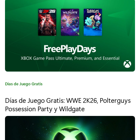
a
r
í
s
a
e
:
m
a
n
a
e
C
Días de Juego Gratis
a
n
t
Días de Juego Gratis: WWE 2K26, Polterguys
e
X
Possession Party y Wildgate
g
b
o
r
o
í
a