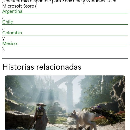
, encuéntralo disponible para Xbox One y Windows 10 en
Microsoft Store (
Argentina
,
Chile
,
Colombia
y
México
).
Historias relacionadas
p
o
r
"
W
a
r