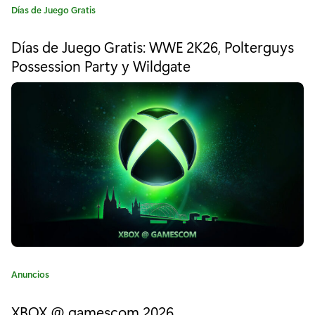
t
C
Días de Juego Gratis
a
r
t
Días de Juego Gratis: WWE 2K26, Polterguys
e
u
Possession Party y Wildgate
g
c
o
r
o
í
a
s
:
"
C
Anuncios
a
t
XBOX @ gamescom 2026