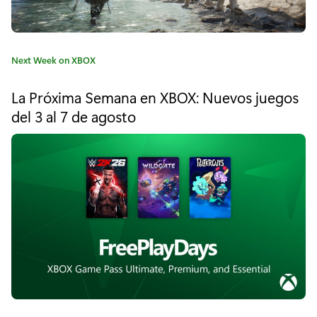
g
r
C
Next Week on XBOX
o
a
t
o
La Próxima Semana en XBOX: Nuevos juegos
e
del 3 al 7 de agosto
v
g
o
e
r
í
:
a
T
:
i
p
s
y