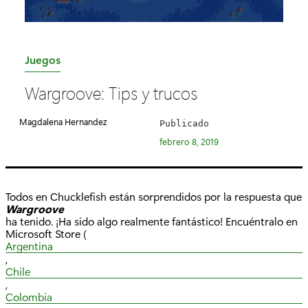
C
Juegos
a
Wargroove: Tips y trucos
t
e
Magdalena Hernandez
Publicado
g
febrero 8, 2019
o
r
í
Todos en Chucklefish están sorprendidos por la respuesta que
a
Wargroove
ha tenido. ¡Ha sido algo realmente fantástico! Encuéntralo en
:
Microsoft Store (
Argentina
,
Chile
,
Colombia