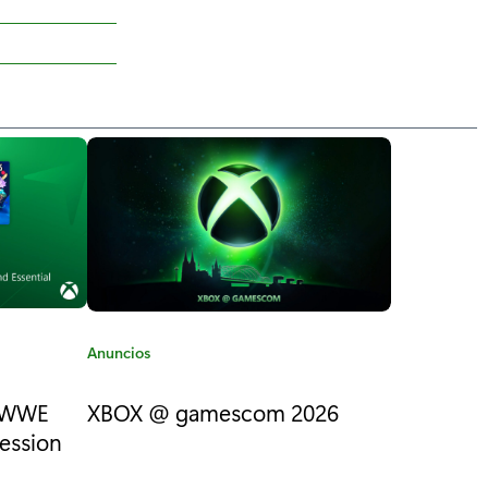
C
Anuncios
a
t
: WWE
XBOX @ gamescom 2026
e
session
g
o