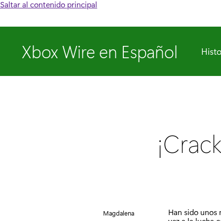
Saltar al contenido principal
Xbox Wire en Español
Histo
¡Crack
Han sido unos 
Magdalena
vez a la lucha 