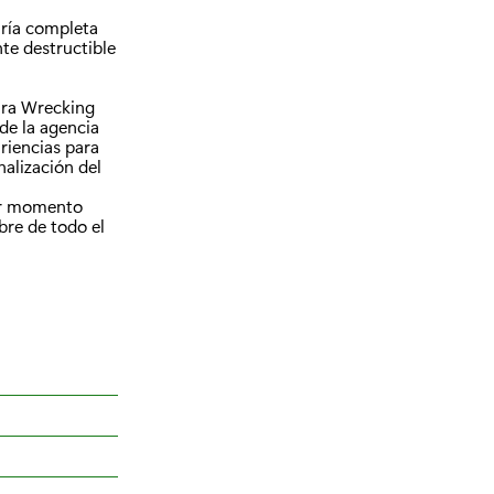
taría completa
te destructible
para Wrecking
de la agencia
riencias para
alización del
jor momento
bre de todo el