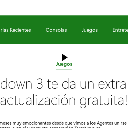
rias Recientes
Consolas
Juegos
Entret
C
Juegos
a
down 3 te da un extra
t
e
actualización gratuita!
g
o
r
meses muy emocionantes desde que vimos a los Agentes unirse 
í
contra la cruel y corrupta corporación TerraNova en