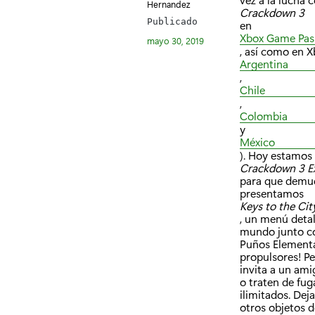
Hernandez
Crackdown 3
Publicado
en
Xbox Game Pas
mayo 30, 2019
, así como en 
Argentina
,
Chile
,
Colombia
y
México
). Hoy estamos
Crackdown 3 Ex
para que demue
presentamos
Keys to the Cit
, un menú deta
mundo junto con
Puños Elemental
propulsores! P
invita a un ami
o traten de fug
ilimitados. Dej
otros objetos d