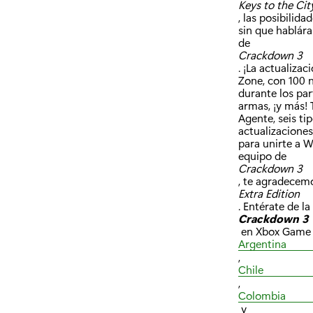
Keys to the Cit
, las posibilid
sin que hablár
de
Crackdown 3
. ¡La actualiza
Zone, con 100 n
durante los par
armas, ¡y más!
Agente, seis ti
actualizacione
para unirte a 
equipo de
Crackdown 3
, te agradecemo
Extra Edition
. Entérate de l
Crackdown 3
en Xbox Game P
Argentina
,
Chile
,
Colombia
y