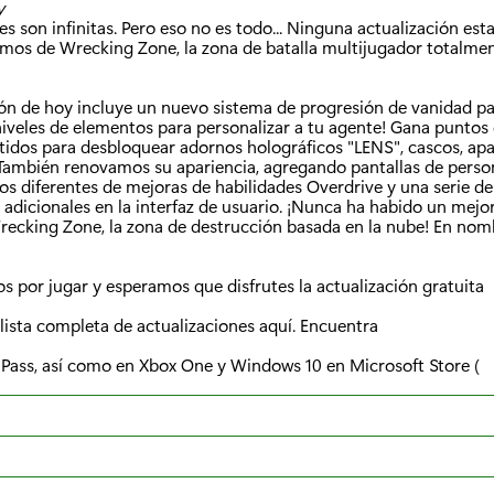
y
ades son infinitas. Pero eso no es todo... Ninguna actualización es
amos de Wrecking Zone, la zona de batalla multijugador totalmen
ción de hoy incluye un nuevo sistema de progresión de vanidad 
iveles de elementos para personalizar a tu agente! Gana puntos 
tidos para desbloquear adornos holográficos "LENS", cascos, apa
 También renovamos su apariencia, agregando pantallas de person
pos diferentes de mejoras de habilidades Overdrive y una serie de
s adicionales en la interfaz de usuario. ¡Nunca ha habido un me
Wrecking Zone, la zona de destrucción basada en la nube! En nom
s por jugar y esperamos que disfrutes la actualización gratuita
a lista completa de actualizaciones aquí. Encuentra
ass, así como en Xbox One y Windows 10 en Microsoft Store (