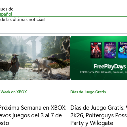
egues de
spañol
de las últimas noticias!
 Week on XBOX
C
Días de Juego Gratis
a
t
Próxima Semana en XBOX:
Días de Juego Gratis
e
vos juegos del 3 al 7 de
2K26, Polterguys Pos
g
osto
Party y Wildgate
o