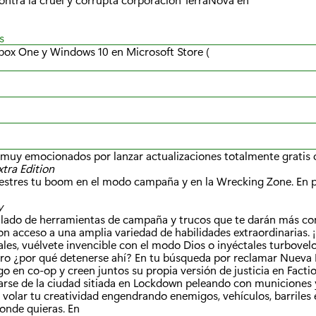
a
:
s
Xbox One y Windows 10 en Microsoft Store (
 muy emocionados por lanzar actualizaciones totalmente gratis
tra Edition
stres tu boom en el modo campaña y en la Wrecking Zone. En pr
y
llado de herramientas de campaña y trucos que te darán más con
 acceso a una amplia variedad de habilidades extraordinarias. 
es, vuélvete invencible con el modo Dios o inyéctales turbovelo
ero ¿por qué detenerse ahí? En tu búsqueda por reclamar Nueva 
go en co-op y creen juntos su propia versión de justicia en Factio
arse de la ciudad sitiada en Lockdown peleando con municiones 
a volar tu creatividad engendrando enemigos, vehículos, barriles 
onde quieras. En