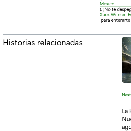
México
). ¡No te desp
Xbox Wire en E
para enterarte 
Historias relacionadas
p
o
r
"
¡
C
C
Next
a
r
t
La 
a
e
Nue
g
c
ag
o