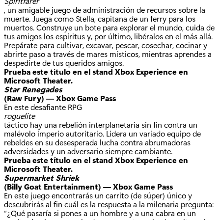
Spiritfarer
, un amigable juego de administración de recursos sobre la
muerte. Juega como Stella, capitana de un ferry para los
muertos. Construye un bote para explorar el mundo, cuida de
tus amigos los espíritus y, por último, libéralos en el más allá.
Prepárate para cultivar, excavar, pescar, cosechar, cocinar y
abrirte paso a través de mares místicos, mientras aprendes a
despedirte de tus queridos amigos.
Prueba este título en el stand Xbox Experience en
Microsoft Theater.
Star Renegades
(Raw Fury) — Xbox Game Pass
En este desafiante RPG
roguelite
táctico hay una rebelión interplanetaria sin fin contra un
malévolo imperio autoritario. Lidera un variado equipo de
rebeldes en su desesperada lucha contra abrumadoras
adversidades y un adversario siempre cambiante.
Prueba este título en el stand Xbox Experience en
Microsoft Theater.
Supermarket Shriek
(Billy Goat Entertainment) — Xbox Game Pass
En este juego encontrarás un carrito (de súper) único y
descubrirás al fin cuál es la respuesta a la milenaria pregunta:
“¿Qué pasaría si pones a un hombre y a una cabra en un