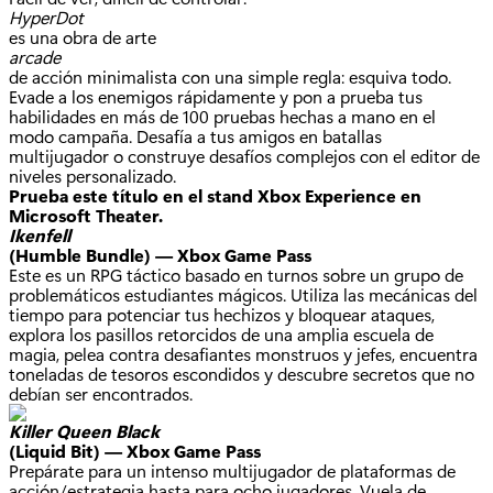
HyperDot
es una obra de arte
arcade
de acción minimalista con una simple regla: esquiva todo.
Evade a los enemigos rápidamente y pon a prueba tus
habilidades en más de 100 pruebas hechas a mano en el
modo campaña. Desafía a tus amigos en batallas
multijugador o construye desafíos complejos con el editor de
niveles personalizado.
Prueba este título en el stand Xbox Experience en
Microsoft Theater.
Ikenfell
(Humble Bundle) — Xbox Game Pass
Este es un RPG táctico basado en turnos sobre un grupo de
problemáticos estudiantes mágicos. Utiliza las mecánicas del
tiempo para potenciar tus hechizos y bloquear ataques,
explora los pasillos retorcidos de una amplia escuela de
magia, pelea contra desafiantes monstruos y jefes, encuentra
toneladas de tesoros escondidos y descubre secretos que no
debían ser encontrados.
Killer Queen Black
(Liquid Bit) — Xbox Game Pass
Prepárate para un intenso multijugador de plataformas de
acción/estrategia hasta para ocho jugadores. Vuela de