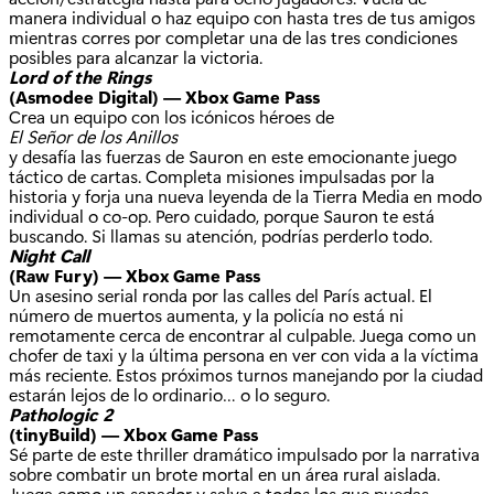
manera individual o haz equipo con hasta tres de tus amigos
mientras corres por completar una de las tres condiciones
posibles para alcanzar la victoria.
Lord of the Rings
(Asmodee Digital) — Xbox Game Pass
Crea un equipo con los icónicos héroes de
El Señor de los Anillos
y desafía las fuerzas de Sauron en este emocionante juego
táctico de cartas. Completa misiones impulsadas por la
historia y forja una nueva leyenda de la Tierra Media en modo
individual o co-op. Pero cuidado, porque Sauron te está
buscando. Si llamas su atención, podrías perderlo todo.
Night Call
(Raw Fury) — Xbox Game Pass
Un asesino serial ronda por las calles del París actual. El
número de muertos aumenta, y la policía no está ni
remotamente cerca de encontrar al culpable. Juega como un
chofer de taxi y la última persona en ver con vida a la víctima
más reciente. Estos próximos turnos manejando por la ciudad
estarán lejos de lo ordinario… o lo seguro.
Pathologic 2
(tinyBuild) — Xbox Game Pass
Sé parte de este thriller dramático impulsado por la narrativa
sobre combatir un brote mortal en un área rural aislada.
Juega como un sanador y salva a todos los que puedas