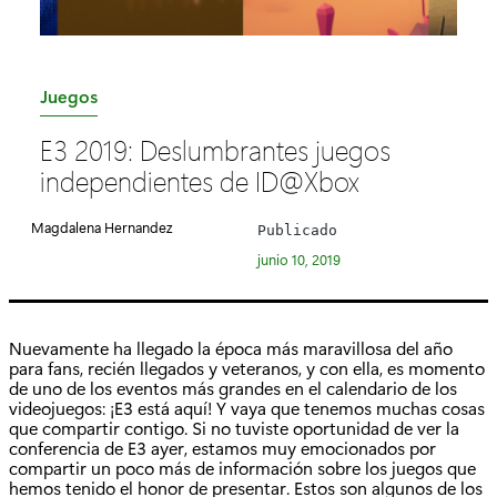
C
Juegos
a
E3 2019: Deslumbrantes juegos
t
independientes de ID@Xbox
e
g
Magdalena Hernandez
Publicado
o
junio 10, 2019
r
í
a
Nuevamente ha llegado la época más maravillosa del año
:
para fans, recién llegados y veteranos, y con ella, es momento
de uno de los eventos más grandes en el calendario de los
videojuegos: ¡E3 está aquí! Y vaya que tenemos muchas cosas
que compartir contigo. Si no tuviste oportunidad de ver la
conferencia de E3 ayer, estamos muy emocionados por
compartir un poco más de información sobre los juegos que
hemos tenido el honor de presentar. Estos son algunos de los