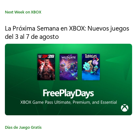
1
C
Next Week on XBOX
9
a
t
:
La Próxima Semana en XBOX: Nuevos juegos
e
del 3 al 7 de agosto
D
g
o
e
r
í
s
a
l
:
u
m
b
r
a
C
Días de Juego Gratis
a