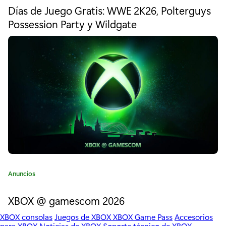
n
t
Días de Juego Gratis: WWE 2K26, Polterguys
e
t
Possession Party y Wildgate
g
e
o
r
s
í
a
j
:
u
e
g
o
s
C
Anuncios
i
a
t
XBOX @ gamescom 2026
n
e
d
XBOX consolas
Juegos de XBOX
XBOX Game Pass
Accesorios
g
para XBOX
Noticias de XBOX
Soporte técnico de XBOX