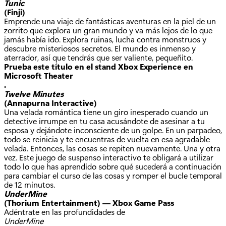
Tunic
(Finji)
Emprende una viaje de fantásticas aventuras en la piel de un
zorrito que explora un gran mundo y va más lejos de lo que
jamás había ido. Explora ruinas, lucha contra monstruos y
descubre misteriosos secretos. El mundo es inmenso y
aterrador, así que tendrás que ser valiente, pequeñito.
Prueba este título en el stand Xbox Experience en
Microsoft Theater
.
Twelve Minutes
(Annapurna Interactive)
Una velada romántica tiene un giro inesperado cuando un
detective irrumpe en tu casa acusándote de asesinar a tu
esposa y dejándote inconsciente de un golpe. En un parpadeo,
todo se reinicia y te encuentras de vuelta en esa agradable
velada. Entonces, las cosas se repiten nuevamente. Una y otra
vez. Este juego de suspenso interactivo te obligará a utilizar
todo lo que has aprendido sobre qué sucederá a continuación
para cambiar el curso de las cosas y romper el bucle temporal
de 12 minutos.
UnderMine
(Thorium Entertainment) — Xbox Game Pass
Adéntrate en las profundidades de
UnderMine