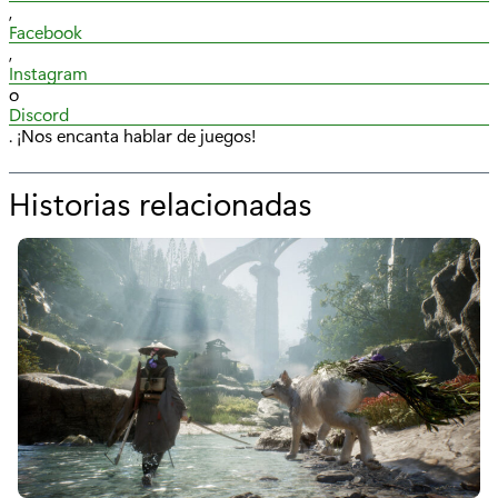
,
Facebook
,
Instagram
o
Discord
. ¡Nos encanta hablar de juegos!
Historias relacionadas
p
o
r
"
E
3
2
0