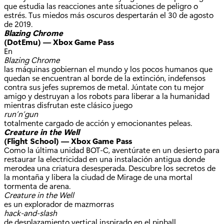
que estudia las reacciones ante situaciones de peligro o
estrés. Tus miedos más oscuros despertarán el 30 de agosto
de 2019.
Blazing Chrome
(DotEmu) — Xbox Game Pass
En
Blazing Chrome
las máquinas gobiernan el mundo y los pocos humanos que
quedan se encuentran al borde de la extinción, indefensos
contra sus jefes supremos de metal. Júntate con tu mejor
amigo y destruyan a los robots para liberar a la humanidad
mientras disfrutan este clásico juego
run’n’gun
totalmente cargado de acción y emocionantes peleas.
Creature in the Well
(Flight School) — Xbox Game Pass
Como la última unidad BOT-C, aventúrate en un desierto para
restaurar la electricidad en una instalación antigua donde
merodea una criatura desesperada. Descubre los secretos de
la montaña y libera la ciudad de Mirage de una mortal
tormenta de arena.
Creature in the Well
es un explorador de mazmorras
hack-and-slash
de desplazamiento vertical inspirado en el pinball.