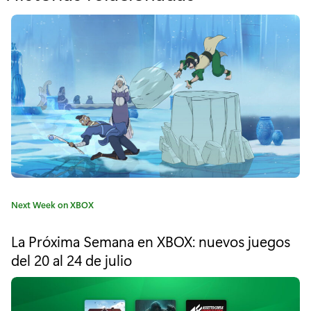
o
r
"
N
o
v
e
d
C
Next Week on XBOX
a
a
t
d
La Próxima Semana en XBOX: nuevos juegos
e
del 20 al 24 de julio
e
g
o
s
r
í