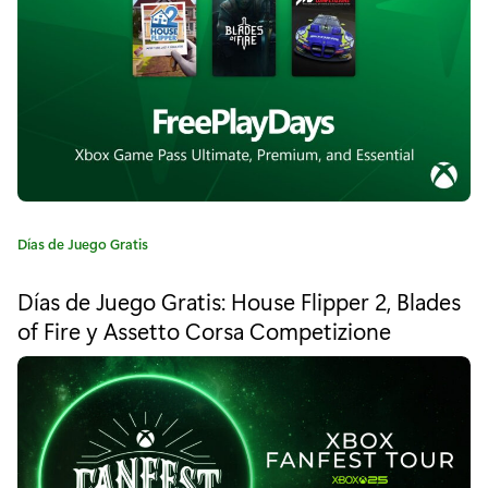
d
a
e
:
G
a
m
e
s
C
Días de Juego Gratis
a
w
t
Días de Juego Gratis: House Flipper 2, Blades
e
i
of Fire y Assetto Corsa Competizione
g
t
o
r
h
í
a
G
:
o