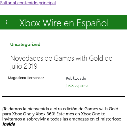
Saltar al contenido principal
Xbox Wire en Español
C
Uncategorized
a
Novedades de Games with Gold de
t
julio 2019
e
g
Magdalena Hernandez
Publicado
o
junio 29, 2019
r
í
a
¡Te damos la bienvenida a otra edición de Games with Gold
:
para Xbox One y Xbox 360! Este mes en Xbox One te
invitamos a sobrevivir a todas las amenazas en el misterioso
Inside