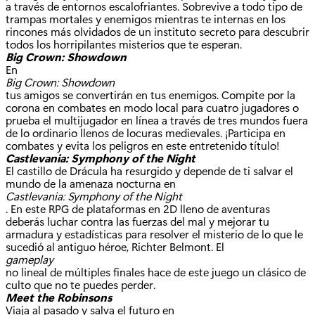
a través de entornos escalofriantes. Sobrevive a todo tipo de
trampas mortales y enemigos mientras te internas en los
rincones más olvidados de un instituto secreto para descubrir
todos los horripilantes misterios que te esperan.
Big Crown: Showdown
En
Big Crown: Showdown
tus amigos se convertirán en tus enemigos. Compite por la
corona en combates en modo local para cuatro jugadores o
prueba el multijugador en línea a través de tres mundos fuera
de lo ordinario llenos de locuras medievales. ¡Participa en
combates y evita los peligros en este entretenido título!
Castlevania: Symphony of the Night
El castillo de Drácula ha resurgido y depende de ti salvar el
mundo de la amenaza nocturna en
Castlevania: Symphony of the Night
. En este RPG de plataformas en 2D lleno de aventuras
deberás luchar contra las fuerzas del mal y mejorar tu
armadura y estadísticas para resolver el misterio de lo que le
sucedió al antiguo héroe, Richter Belmont. El
gameplay
no lineal de múltiples finales hace de este juego un clásico de
culto que no te puedes perder.
Meet the Robinsons
Viaja al pasado y salva el futuro en