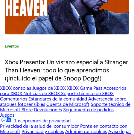
r
s
o
b
C
Eventos
r
a
t
Xbox Presenta: Un vistazo especial a Stranger
e
e
Than Heaven: todo lo que aprendimos
G
g
(¡incluido el papel de Snoop Dogg!)
o
e
r
XBOX consolas
Juegos de XBOX
XBOX Game Pass
Accesorios
í
a
para XBOX
Noticias de XBOX
Soporte técnico de XBOX
a
Comentarios
Estándares de la comunidad
Advertencia sobre
:
r
ataques fotosensibles
Cuenta de Microsoft
Soporte técnico de
Microsoft Store
Devoluciones
Seguimiento de pedidos
s
Juegos
Tus opciones de privacidad
o
Privacidad de la salud del consumidor
Ponte en contacto con
Microsoft
Privacidad y cookies
Administrar cookies
Aviso legal