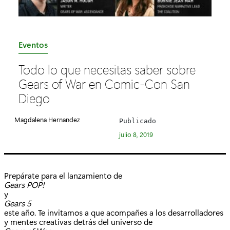
C
Eventos
a
Todo lo que necesitas saber sobre
t
Gears of War en Comic-Con San
e
Diego
g
o
Magdalena Hernandez
Publicado
r
julio 8, 2019
í
a
:
Prepárate para el lanzamiento de
Gears POP!
y
Gears 5
este año. Te invitamos a que acompañes a los desarrolladores
y mentes creativas detrás del universo de