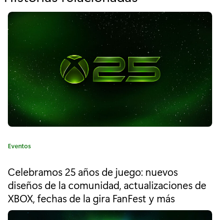
o
r
"
T
o
d
o
l
C
Eventos
o
a
t
q
Celebramos 25 años de juego: nuevos
e
diseños de la comunidad, actualizaciones de
u
g
XBOX, fechas de la gira FanFest y más
o
e
r
í