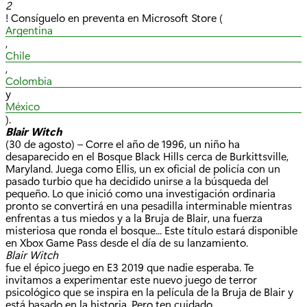
2
! Consíguelo en preventa en Microsoft Store (
Argentina
,
Chile
,
Colombia
y
México
).
Blair Witch
(30 de agosto) – Corre el año de 1996, un niño ha
desaparecido en el Bosque Black Hills cerca de Burkittsville,
Maryland. Juega como Ellis, un ex oficial de policía con un
pasado turbio que ha decidido unirse a la búsqueda del
pequeño. Lo que inició como una investigación ordinaria
pronto se convertirá en una pesadilla interminable mientras
enfrentas a tus miedos y a la Bruja de Blair, una fuerza
misteriosa que ronda el bosque... Este título estará disponible
en Xbox Game Pass desde el día de su lanzamiento.
Blair Witch
fue el épico juego en E3 2019 que nadie esperaba. Te
invitamos a experimentar este nuevo juego de terror
psicológico que se inspira en la película de la Bruja de Blair y
está basado en la historia. Pero ten cuidado,