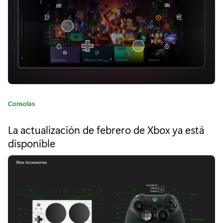
e
:
S
u
m
m
e
C
Consolas
a
r
t
La actualización de febrero de Xbox ya está
e
S
disponible
g
p
o
r
o
í
a
t
:
l