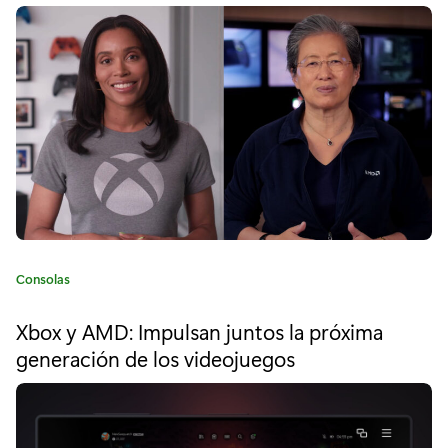
o
r
"
¡
E
l
e
v
C
Consolas
e
a
t
n
Xbox y AMD: Impulsan juntos la próxima
e
generación de los videojuegos
t
g
o
o
r
í
d
a