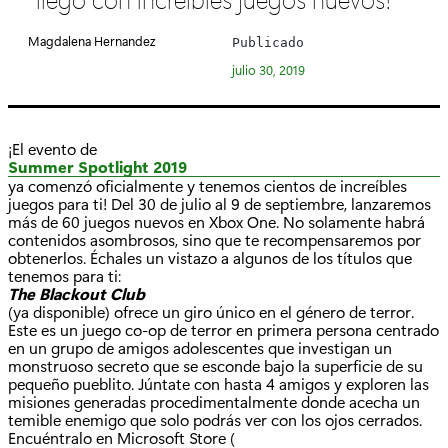
e
g
Magdalena Hernandez
Publicado
o
julio 30, 2019
r
í
a
¡El evento de
:
Summer Spotlight 2019
ya comenzó oficialmente y tenemos cientos de increíbles
juegos para ti! Del 30 de julio al 9 de septiembre, lanzaremos
más de 60 juegos nuevos en Xbox One. No solamente habrá
contenidos asombrosos, sino que te recompensaremos por
obtenerlos. Échales un vistazo a algunos de los títulos que
tenemos para ti:
The Blackout Club
(ya disponible) ofrece un giro único en el género de terror.
Este es un juego co-op de terror en primera persona centrado
en un grupo de amigos adolescentes que investigan un
monstruoso secreto que se esconde bajo la superficie de su
pequeño pueblito. Júntate con hasta 4 amigos y exploren las
misiones generadas procedimentalmente donde acecha un
temible enemigo que solo podrás ver con los ojos cerrados.
Encuéntralo en Microsoft Store (