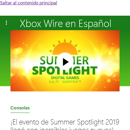
Saltar al contenido principal
Xbox Wire en Español
C
Consolas
a
¡El evento de Summer Spotlight 2019
t
llegó con increíbles juegos nuevos!