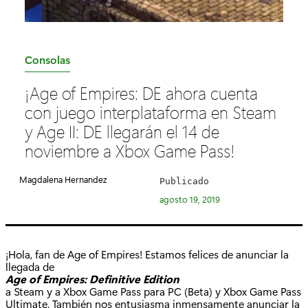
C
Consolas
a
¡Age of Empires: DE ahora cuenta
t
con juego interplataforma en Steam
e
y Age II: DE llegarán el 14 de
g
noviembre a Xbox Game Pass!
o
r
Magdalena Hernandez
Publicado
í
agosto 19, 2019
a
:
¡Hola, fan de Age of Empires! Estamos felices de anunciar la
llegada de
Age of Empires: Definitive Edition
a Steam y a Xbox Game Pass para PC (Beta) y Xbox Game Pass
Ultimate. También nos entusiasma inmensamente anunciar la