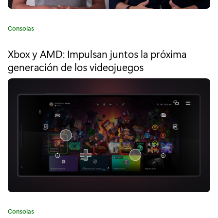
e
o
C
Consolas
f
a
t
E
Xbox y AMD: Impulsan juntos la próxima
e
generación de los videojuegos
m
g
o
p
r
í
i
a
r
:
e
s
:
D
E
C
Consolas