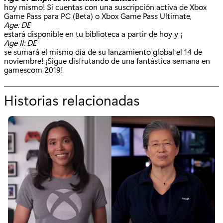
hoy mismo! Si cuentas con una suscripción activa de Xbox
Game Pass para PC (Beta) o Xbox Game Pass Ultimate,
Age: DE
estará disponible en tu biblioteca a partir de hoy y ¡
Age II: DE
se sumará el mismo día de su lanzamiento global el 14 de
noviembre! ¡Sigue disfrutando de una fantástica semana en
gamescom 2019!
Historias relacionadas
p
o
r
"
¡
A
g