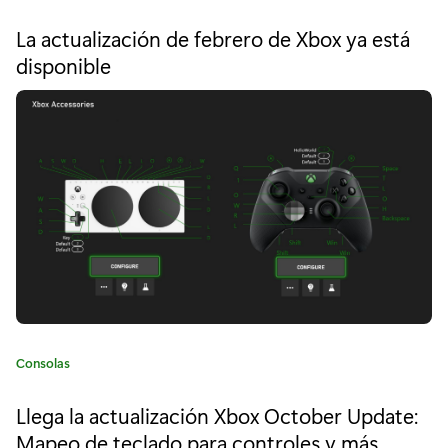
a
a
t
La actualización de febrero de Xbox ya está
e
h
disponible
g
o
o
r
r
í
a
a
:
c
u
e
n
t
C
Consolas
a
a
t
Llega la actualización Xbox October Update:
c
e
Mapeo de teclado para controles y más
g