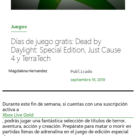
C
Juegos
a
Días de juego gratis: Dead by
t
Daylight: Special Edition, Just Cause
e
4 y TerraTech
g
o
Magdalena Hernandez
Publicado
r
septiembre 19, 2019
í
a
:
Durante este fin de semana, si cuentas con una suscripción
activa a
Xbox Live Gold
, podrás jugar una fantástica selección de títulos de terror,
aventura, acción y creación. Prepárate para matar o morir en
partidas llenas de adrenalina en el juego de edición especial