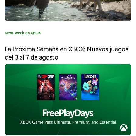
a
s
d
C
Next Week on XBOX
e
a
t
j
La Próxima Semana en XBOX: Nuevos juegos
e
del 3 al 7 de agosto
u
g
o
e
r
í
g
a
o
:
g
r
a