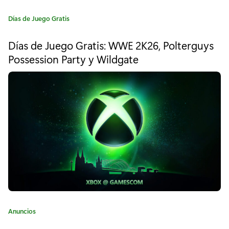
t
i
C
Días de Juego Gratis
a
s
t
Días de Juego Gratis: WWE 2K26, Polterguys
e
:
Possession Party y Wildgate
g
D
o
r
e
í
a
a
:
d
b
y
D
a
C
Anuncios
y
a