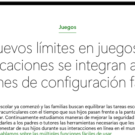
C
Juegos
a
evos límites en juego
t
e
icaciones se integran a
g
o
es de configuración f
r
í
a
escolar ya comenzó y las familias buscan equilibrar las tareas esc
:
racurriculares con el tiempo que sus hijos pasan frente a la panta
ar. Continuamente estudiamos maneras de mejorar la seguridad e
darles a los padres o tutores las herramientas necesarias que le
ienestar de sus hijos durante sus interacciones en línea en el mun
ablamos sobre las múltiples funciones fáciles de usar