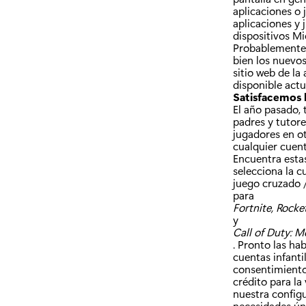
aplicaciones o 
aplicaciones y
dispositivos Mi
Probablemente 
bien los nuevos
sitio web de la 
disponible act
Satisfacemos l
El año pasado, 
padres y tutore
jugadores en ot
cualquier cuent
Encuentra esta
selecciona la c
juego cruzado /
para
Fortnite, Rocke
y
Call of Duty: 
. Pronto las ha
cuentas infanti
consentimiento 
crédito para la
nuestra configu
necesidades úni