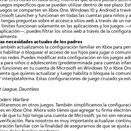
juegos específicos que se pueden utilizar dentro de ese plazo. Est
 juegos se comparten en Xbox One, Windows 10 y Android a travé
crosoft Launcher y funcionan en todas las cuentas para niños y 
tengas preguntas sobre el acceso a sitios web a través de un na
 límites funcionan solamente en las aplicaciones y los juegos —
aplicación—, puedes filtrar los sitios web a través de la configura
ualmente.
as necesidades actuales de los padres
también actualizamos la configuración familiar en Xbox para perm
s habilitar o bloquear el acceso de sus hijos para jugar o comun
ras redes. Puedes modificar esta configuración en los juegos ad
a para niños o adolescentes (predeterminada para cuentas infant
s funciones en tu cuenta de Microsoft en Windows 10 o Xbox O
uenta que quieres actualizar y luego habilita o bloquea la comun
 interplataforma. Estas configuraciones de juego cruzado ya est
t League, Dauntless
Modern Warfare
bilitaremos en otros juegos. También simplificamos la configuraci
les en Xbox One. Ahora solo tienes que agregar tu firma electrón
de que tu hijo tenga una cuenta de Microsoft; ya no son necesar
 verificación. Para nosotros es muy importante actualizar conti
ración familiar con la finalidad de asegurarnos de que se ajusta 
cas de las familias modernas.