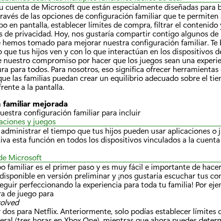
tu cuenta de Microsoft que están especialmente diseñadas para 
través de las opciones de configuración familiar que te permiten
po en pantalla, establecer límites de compra, filtrar el conteni
s de privacidad. Hoy, nos gustaría compartir contigo algunos de
e hemos tomado para mejorar nuestra configuración familiar. T
o que tus hijos ven y con lo que interactúan en los dispositivos d
e nuestro compromiso por hacer que los juegos sean una experien
ura para todos. Para nosotros, eso significa ofrecer herramientas
ue las familias puedan crear un equilibrio adecuado sobre el t
ente a la pantalla.
 familiar mejorada
estra configuración familiar para incluir
caciones y juegos
 administrar el tiempo que tus hijos pueden usar aplicaciones o 
tiva esta función en todos los dispositivos vinculados a la cuenta
de Microsoft
po familiar es el primer paso y es muy fácil e importante de hace
 disponible en versión preliminar y ¡nos gustaría escuchar tus c
guir perfeccionando la experiencia para toda tu familia! Por ej
ra de juego para
volved
y dos para Netflix. Anteriormente, solo podías establecer límites
eral (tres horas en Xbox One), mientras que ahora puedes determ