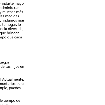
brindarte mayor
 administrar
do y muchas más
 las medidas
e brindamos más
e tu hogar, lo
cia divertida,
 que brinden
iempo que cada
juegos
 de tus hijos en
r! Actualmente,
omentarios para
emplo, puedes
 de tiempo de
inar las