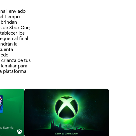
nal, enviado
 el tiempo
e brindan
os de Xbox One,
tablecer los
eguen al final
endrán la
 cuenta
uede
crianza de tus
familiar para
a plataforma.