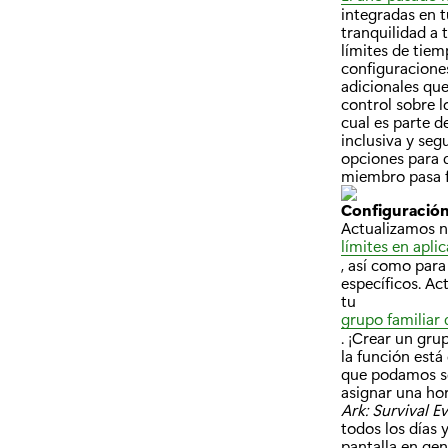
integradas en 
tranquilidad a 
límites de tiem
configuracione
adicionales qu
control sobre l
cual es parte d
inclusiva y seg
opciones para q
miembro pasa fr
Configuración
Actualizamos nu
límites en apli
, así como para
específicos. Ac
tu
grupo familiar 
. ¡Crear un gru
la función está
que podamos se
asignar una ho
Ark: Survival E
todos los días 
pantalla en gen