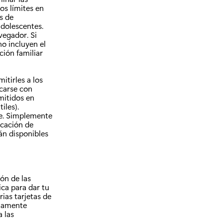
os límites en
s de
adolescentes.
vegador. Si
no incluyen el
ción familiar
itirles a los
icarse con
mitidos en
iles).
ne. Simplemente
icación de
án disponibles
ón de las
ica para dar tu
ias tarjetas de
nuamente
a las