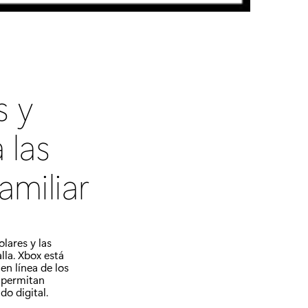
s y
 las
amiliar
olares y las
lla. Xbox está
n línea de los
s permitan
do digital.