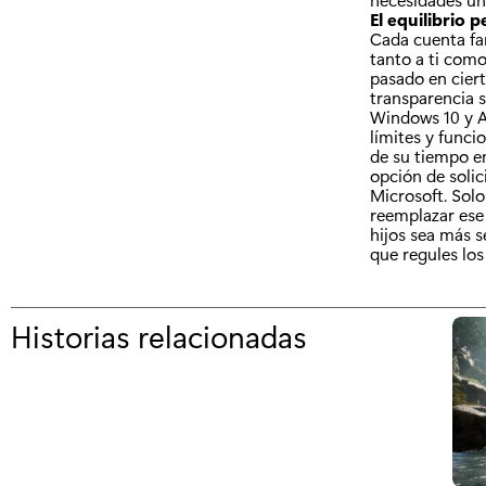
El equilibrio 
Cada cuenta fam
tanto a ti como
pasado en ciert
transparencia s
Windows 10 y A
límites y funci
de su tiempo en
opción de solic
Microsoft. Solo
reemplazar ese
hijos sea más s
que regules los
Historias relacionadas
p
o
r
"