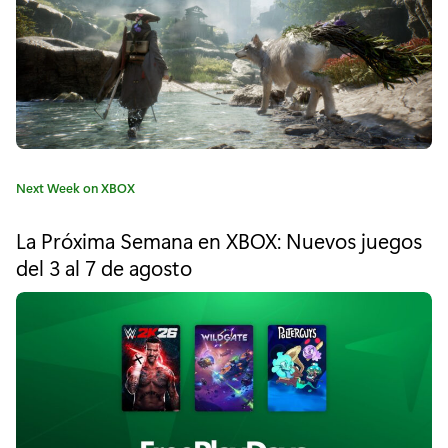
P
a
q
u
e
C
Next Week on XBOX
t
a
t
e
La Próxima Semana en XBOX: Nuevos juegos
e
del 3 al 7 de agosto
e
g
o
s
r
í
p
a
e
:
c