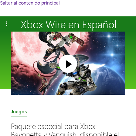
Saltar al contenido principal
Xbox Wire en Español
C
Juegos
a
Paquete especial para Xbox:
t
Bayonetta y Vanquish, disponible el
e