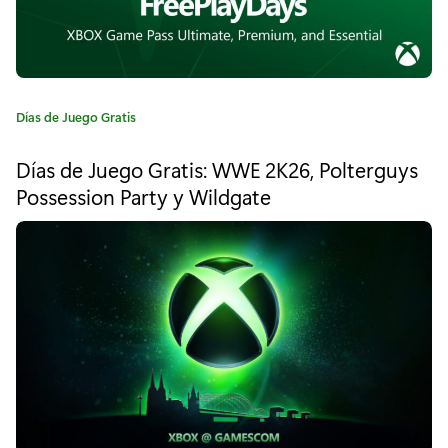
i
a
l
p
C
Días de Juego Gratis
a
a
t
Días de Juego Gratis: WWE 2K26, Polterguys
e
r
Possession Party y Wildgate
g
a
o
r
X
í
a
b
:
o
x
:
B