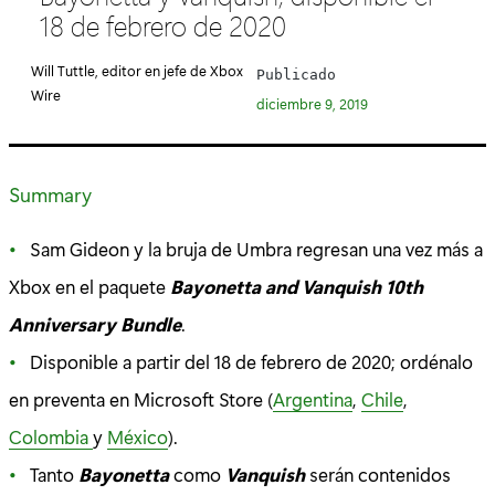
18 de febrero de 2020
g
o
Will Tuttle, editor en jefe de Xbox
Publicado
r
Wire
diciembre 9, 2019
í
a
:
Summary
Sam Gideon y la bruja de Umbra regresan una vez más a
Xbox en el paquete
Bayonetta and Vanquish 10th
Anniversary Bundle
.
Disponible a partir del 18 de febrero de 2020; ordénalo
en preventa en Microsoft Store (
Argentina
,
Chile
,
Colombia
y
México
).
Tanto
Bayonetta
como
Vanquish
serán contenidos