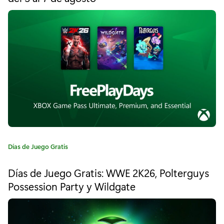
m
o
a
r
í
s
a
e
:
m
a
n
a
e
C
Días de Juego Gratis
a
n
t
Días de Juego Gratis: WWE 2K26, Polterguys
e
X
Possession Party y Wildgate
g
b
o
r
o
í