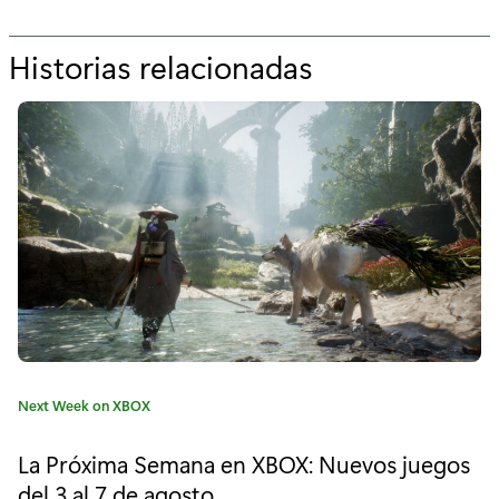
Historias relacionadas
p
o
r
"
L
a
p
r
ó
C
Next Week on XBOX
x
a
t
i
La Próxima Semana en XBOX: Nuevos juegos
e
del 3 al 7 de agosto
g