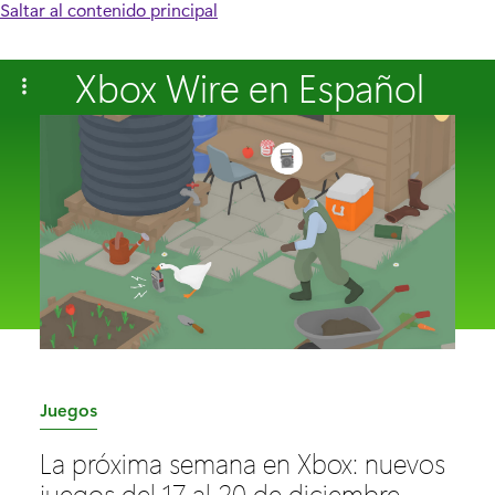
Saltar al contenido principal
Xbox Wire en Español
C
Juegos
a
La próxima semana en Xbox: nuevos
t
juegos del 17 al 20 de diciembre