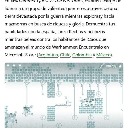
En
Warhammer Quest 2: The End Times
, estarás a cargo de
liderar a un grupo de valientes guerreros a través de una
tierra devastada por la guerra
mientras
exploras
y hacia
mazmorras en busca de riqueza y gloria. Demuestra tus
habilidades con la espada, lanza flechas y hechizos
mientras peleas contra los habitantes del Caos que
amenazan al mundo de Warhammer. Encuéntralo en
Microsoft Store (
Argentina
,
Chile
,
Colombia
y
México
).