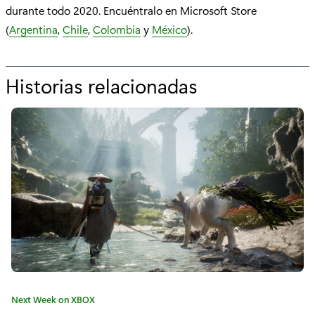
durante todo 2020. Encuéntralo en Microsoft Store
(
Argentina
,
Chile
,
Colombia
y
México
).
Historias relacionadas
p
o
r
"
E
l
n
u
e
C
Next Week on XBOX
v
a