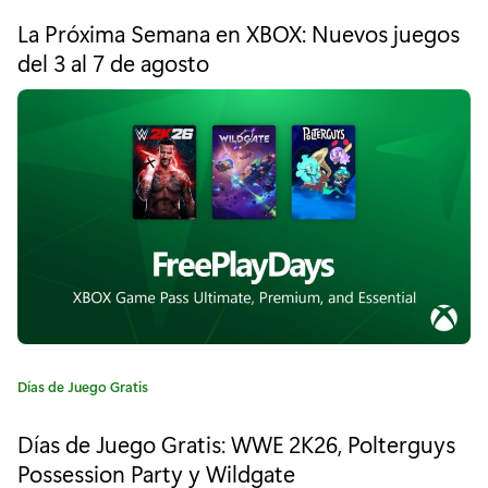
t
o
La Próxima Semana en XBOX: Nuevos juegos
e
del 3 al 7 de agosto
S
g
o
i
r
í
s
a
t
:
e
m
a
d
e
C
Días de Juego Gratis
a
A
t
Días de Juego Gratis: WWE 2K26, Polterguys
e
n
Possession Party y Wildgate
g