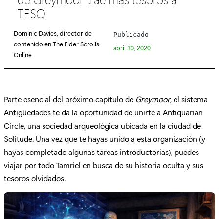
e
TESO
g
o
Dominic Davies, director de
Publicado
r
contenido en The Elder Scrolls
abril 30, 2020
í
Online
a
:
Parte esencial del próximo capítulo de
Greymoor
, el sistema
Antigüedades te da la oportunidad de unirte a Antiquarian
Circle, una sociedad arqueológica ubicada en la ciudad de
Solitude. Una vez que te hayas unido a esta organización (y
hayas completado algunas tareas introductorias), puedes
viajar por todo Tamriel en busca de su historia oculta y sus
tesoros olvidados.