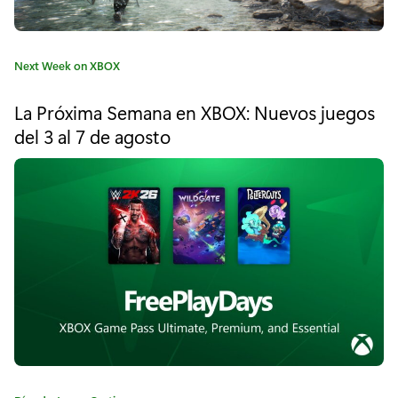
p
l
C
Next Week on XBOX
o
a
t
r
La Próxima Semana en XBOX: Nuevos juegos
e
del 3 al 7 de agosto
a
g
o
l
r
í
a
a
s
:
e
l
v
a