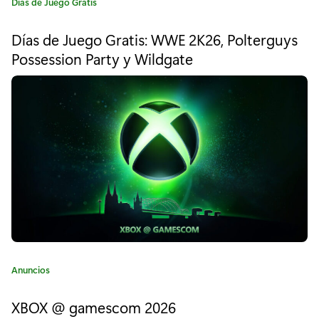
d
C
Días de Juego Gratis
a
e
t
Días de Juego Gratis: WWE 2K26, Polterguys
e
M
Possession Party y Wildgate
g
i
o
r
n
í
a
e
:
c
r
a
f
t
C
Anuncios
e
a
t
XBOX @ gamescom 2026
n
e