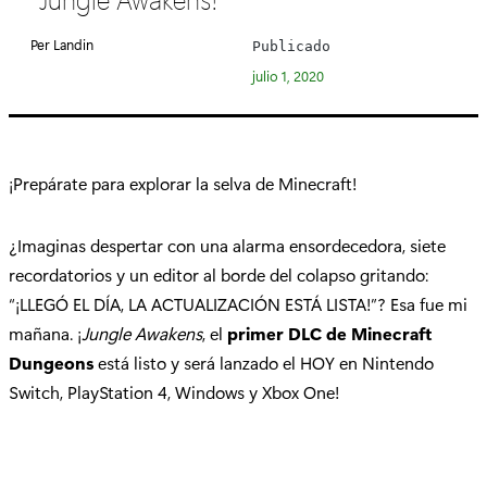
e
g
Per Landin
Publicado
o
julio 1, 2020
r
í
a
:
¡Prepárate para explorar la selva de Minecraft!
¿Imaginas despertar con una alarma ensordecedora, siete
recordatorios y un editor al borde del colapso gritando:
“¡LLEGÓ EL DÍA, LA ACTUALIZACIÓN ESTÁ LISTA!”? Esa fue mi
mañana. ¡
Jungle Awakens
, el
primer DLC de Minecraft
Dungeons
está listo y será lanzado el HOY en Nintendo
Switch, PlayStation 4, Windows y Xbox One!