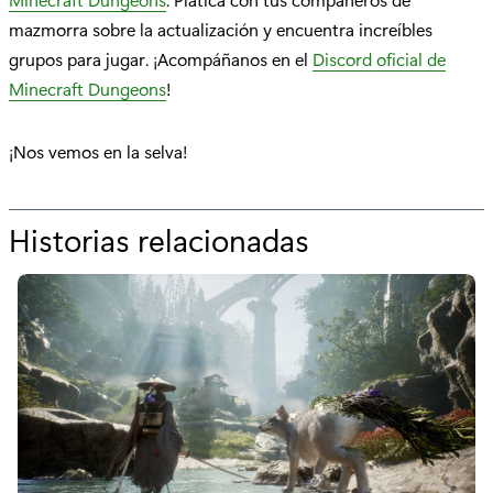
mazmorra sobre la actualización y encuentra increíbles
grupos para jugar. ¡Acompáñanos en el
Discord oficial de
Minecraft Dungeons
!
¡Nos vemos en la selva!
Historias relacionadas
p
o
r
"
¡
E
x